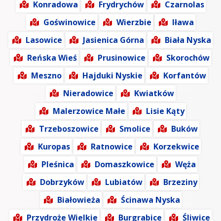
Konradowa
Frydrychów
Czarnolas
Goświnowice
Wierzbie
Iława
Lasowice
Jasienica Górna
Biała Nyska
Reńska Wieś
Prusinowice
Skorochów
Meszno
Hajduki Nyskie
Korfantów
Nieradowice
Kwiatków
Malerzowice Małe
Lisie Kąty
Trzeboszowice
Smolice
Buków
Kuropas
Ratnowice
Korzekwice
Pleśnica
Domaszkowice
Węża
Dobrzyków
Lubiatów
Brzeziny
Białowieża
Ścinawa Nyska
Przydroże Wielkie
Burgrabice
Śliwice