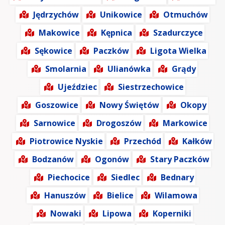
Jędrzychów
Unikowice
Otmuchów
Makowice
Kępnica
Szadurczyce
Sękowice
Paczków
Ligota Wielka
Smolarnia
Ulianówka
Grądy
Ujeździec
Siestrzechowice
Goszowice
Nowy Świętów
Okopy
Sarnowice
Drogoszów
Markowice
Piotrowice Nyskie
Przechód
Kałków
Bodzanów
Ogonów
Stary Paczków
Piechocice
Siedlec
Bednary
Hanuszów
Bielice
Wilamowa
Nowaki
Lipowa
Koperniki