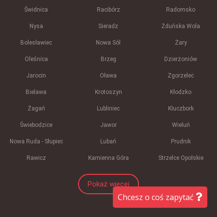
Świdnica
Racibórz
Radomsko
Nysa
Sieradz
Zduńska Wola
Bolesławiec
Nowa Sól
Żary
Oleśnica
Brzeg
Dzierżoniów
Jarocin
Oława
Zgorzelec
Bielawa
Krotoszyn
Kłodzko
Żagań
Lubliniec
Kluczbork
Świebodzice
Jawor
Wieluń
Nowa Ruda - Słupiec
Lubań
Prudnik
Rawicz
Kamienna Góra
Strzelce Opolskie
Pokaż więcej
Chcesz o coś zapytać