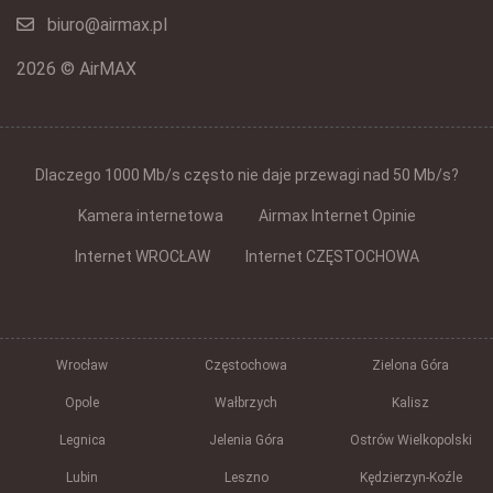
biuro@airmax.pl
2026 © AirMAX
Dlaczego 1000 Mb/s często nie daje przewagi nad 50 Mb/s?
Kamera internetowa
Airmax Internet Opinie
Internet WROCŁAW
Internet CZĘSTOCHOWA
Wrocław
Częstochowa
Zielona Góra
Opole
Wałbrzych
Kalisz
Legnica
Jelenia Góra
Ostrów Wielkopolski
Lubin
Leszno
Kędzierzyn-Koźle