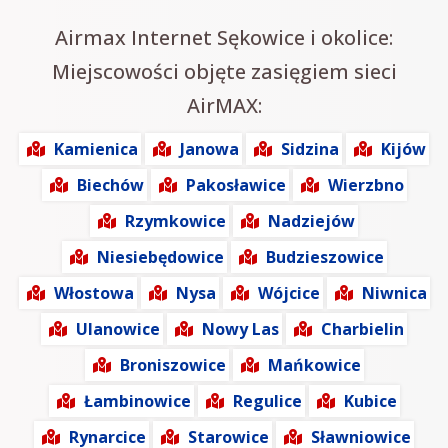
Airmax Internet Sękowice i okolice:
Miejscowości objęte zasięgiem sieci
AirMAX:
Kamienica
Janowa
Sidzina
Kijów
Biechów
Pakosławice
Wierzbno
Rzymkowice
Nadziejów
Niesiebędowice
Budzieszowice
Włostowa
Nysa
Wójcice
Niwnica
Ulanowice
Nowy Las
Charbielin
Broniszowice
Mańkowice
Łambinowice
Regulice
Kubice
Rynarcice
Starowice
Sławniowice