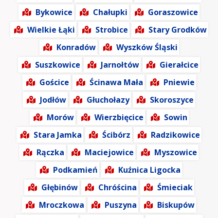
Bykowice
Chałupki
Goraszowice
Wielkie Łąki
Strobice
Stary Grodków
Konradów
Wyszków Śląski
Suszkowice
Jarnołtów
Gierałcice
Gościce
Ścinawa Mała
Pniewie
Jodłów
Głuchołazy
Skoroszyce
Morów
Wierzbięcice
Sowin
Stara Jamka
Ścibórz
Radzikowice
Rączka
Maciejowice
Myszowice
Podkamień
Kuźnica Ligocka
Głębinów
Chróścina
Śmieciak
Mroczkowa
Puszyna
Biskupów