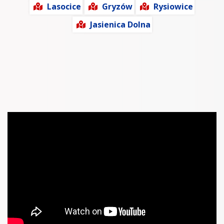
Lasocice
Gryzów
Rysiowice
Jasienica Dolna