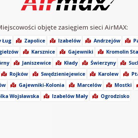
Miejscowości objęte zasięgiem sieci AirMAX:
y Ług
Zapolice
Izabelów
Andrzejów
P
giełzów
Karsznice
Gajewniki
Kromolin Sta
órny
Janiszewice
Kłady
Świerzyny
Suc
Rojków
Swędzieniejewice
Karolew
Pt
ów
Gajewniki-Kolonia
Marcelów
Mostki
lka Wojsławska
Izabelów Mały
Ogrodzisko