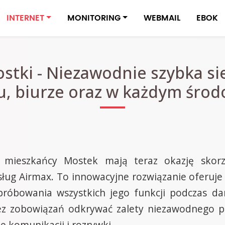
INTERNET
MONITORING
WEBMAIL
EBOK
stki - Niezawodnie szybka si
u, biurze oraz w każdym śro
 mieszkańcy Mostek mają teraz okazję skorz
ług Airmax. To innowacyjne rozwiązanie oferuje n
ypróbowania wszystkich jego funkcji podczas d
 zobowiązań odkrywać zalety niezawodnego połą
e komunikacji i rozrywki.