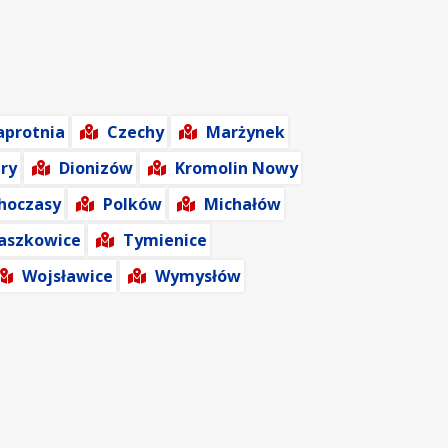
aprotnia
Czechy
Marżynek
ry
Dionizów
Kromolin Nowy
hoczasy
Polków
Michałów
aszkowice
Tymienice
Wojsławice
Wymysłów