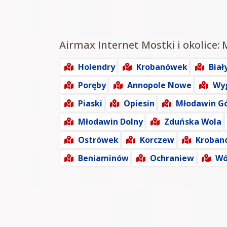
Airmax Internet Mostki i okolice: 
Holendry
Krobanówek
Biał
Poręby
Annopole Nowe
Wy
Piaski
Opiesin
Młodawin G
Młodawin Dolny
Zduńska Wola
Ostrówek
Korczew
Kroban
Beniaminów
Ochraniew
Wó