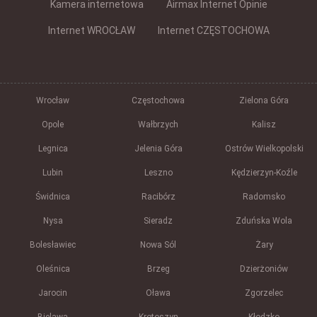
Kamera internetowa
Airmax Internet Opinie
Internet WROCŁAW
Internet CZĘSTOCHOWA
Wrocław
Częstochowa
Zielona Góra
Opole
Wałbrzych
Kalisz
Legnica
Jelenia Góra
Ostrów Wielkopolski
Lubin
Leszno
Kędzierzyn-Koźle
Świdnica
Racibórz
Radomsko
Nysa
Sieradz
Zduńska Wola
Bolesławiec
Nowa Sól
Żary
Oleśnica
Brzeg
Dzierżoniów
Jarocin
Oława
Zgorzelec