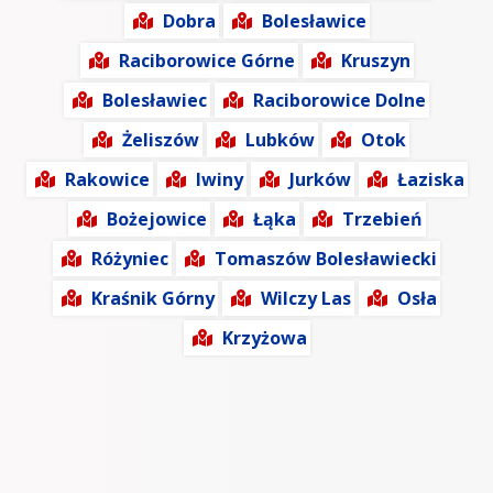
Dobra
Bolesławice
Raciborowice Górne
Kruszyn
Bolesławiec
Raciborowice Dolne
Żeliszów
Lubków
Otok
Rakowice
Iwiny
Jurków
Łaziska
Bożejowice
Łąka
Trzebień
Różyniec
Tomaszów Bolesławiecki
Kraśnik Górny
Wilczy Las
Osła
Krzyżowa