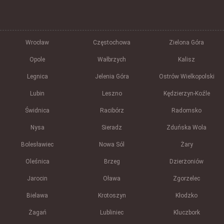
Wrocław
Częstochowa
Zielona Góra
Opole
Wałbrzych
Kalisz
Legnica
Jelenia Góra
Ostrów Wielkopolski
Lubin
Leszno
Kędzierzyn-Koźle
Świdnica
Racibórz
Radomsko
Nysa
Sieradz
Zduńska Wola
Bolesławiec
Nowa Sól
Żary
Oleśnica
Brzeg
Dzierżoniów
Jarocin
Oława
Zgorzelec
Bielawa
Krotoszyn
Kłodzko
Żagań
Lubliniec
Kluczbork