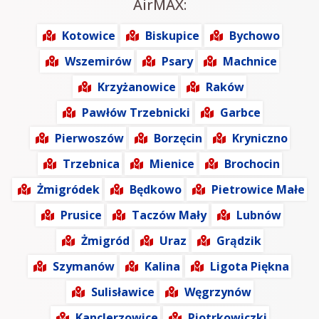
AirMAX:
Kotowice
Biskupice
Bychowo
Wszemirów
Psary
Machnice
Krzyżanowice
Raków
Pawłów Trzebnicki
Garbce
Pierwoszów
Borzęcin
Kryniczno
Trzebnica
Mienice
Brochocin
Żmigródek
Będkowo
Pietrowice Małe
Prusice
Taczów Mały
Lubnów
Żmigród
Uraz
Grądzik
Szymanów
Kalina
Ligota Piękna
Sulisławice
Węgrzynów
Kanclerzowice
Piotrkowiczki