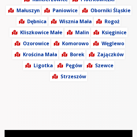
Małuszyn
Paniowice
Oborniki Śląskie
Dębnica
Wisznia Mała
Rogoż
Kliszkowice Małe
Malin
Księginice
Ozorowice
Komorowo
Węglewo
Krościna Mała
Borek
Zajączków
Ligotka
Pęgów
Szewce
Strzeszów