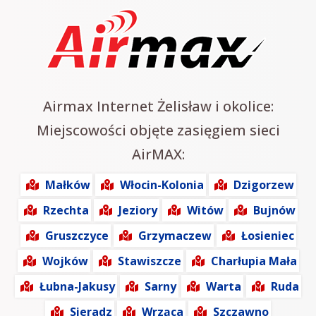
Airmax Internet Żelisław i okolice:
Miejscowości objęte zasięgiem sieci
AirMAX:
Małków
Włocin-Kolonia
Dzigorzew
Rzechta
Jeziory
Witów
Bujnów
Gruszczyce
Grzymaczew
Łosieniec
Wojków
Stawiszcze
Charłupia Mała
Łubna-Jakusy
Sarny
Warta
Ruda
Sieradz
Wrząca
Szczawno