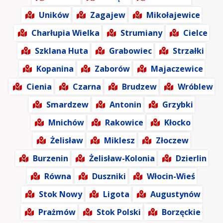
Uników
Zagajew
Mikołajewice
Charłupia Wielka
Strumiany
Cielce
Szklana Huta
Grabowiec
Strzałki
Kopanina
Zaborów
Majaczewice
Cienia
Czarna
Brudzew
Wróblew
Smardzew
Antonin
Grzybki
Mnichów
Rakowice
Kłocko
Żelisław
Miklesz
Złoczew
Burzenin
Żelisław-Kolonia
Dzierlin
Równa
Duszniki
Włocin-Wieś
Stok Nowy
Ligota
Augustynów
Prażmów
Stok Polski
Borzęckie