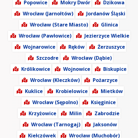
Popowice
Mokry Dwór
Dzikowa
Wrocław (Jarnołtów)
Jordanów Śląski
Wrocław (Stare Miasto)
Glinica
Wrocław (Pawłowice)
Jezierzyce Wielkie
Wojnarowice
Ręków
Żerzuszyce
Szczodre
Wrocław (Dąbie)
Królikowice
Wojnowice
Biskupice
Wrocław (Kleczków)
Pożarzyce
Kuklice
Krobielowice
Mietków
Wrocław (Sępolno)
Księginice
Krzyżowice
Milin
Zabrodzie
Wrocław (Tarnogaj)
Jaksonów
Kiełczówek
Wrocław (Muchobór)