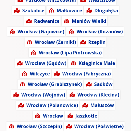
Pustków Wilczkowski
Wieściszów
Szukalice
Małkowice
Długołęka
Radwanice
Maniów Wielki
Wrocław (Gajowice)
Wrocław (Kozanów)
Wrocław (Żerniki)
Rzeplin
Wrocław (Lipa Piotrowska)
Wrocław (Gądów)
Księginice Małe
Wilczyce
Wrocław (Fabryczna)
Wrocław (Grabiszynek)
Sadków
Wrocław (Wojnów)
Wrocław (Klecina)
Wrocław (Polanowice)
Małuszów
Wrocław
Jaszkotle
Wrocław (Szczepin)
Wrocław (Poświętne)