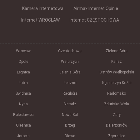
Kamera internetowa
Airmax Internet Opinie
Internet WROCŁAW
Internet CZĘSTOCHOWA
Wrocław
Częstochowa
Zielona Góra
Opole
Wałbrzych
Kalisz
Legnica
Jelenia Góra
Ostrów Wielkopolski
Lubin
Leszno
Kędzierzyn-Koźle
Świdnica
Racibórz
Radomsko
Nysa
Sieradz
Zduńska Wola
Bolesławiec
Nowa Sól
Żary
Oleśnica
Brzeg
Dzierżoniów
Jarocin
Oława
Zgorzelec