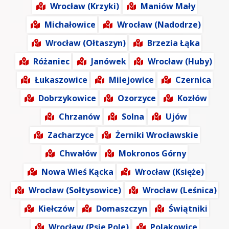
Wrocław (Krzyki)
Maniów Mały
Michałowice
Wrocław (Nadodrze)
Wrocław (Ołtaszyn)
Brzezia Łąka
Różaniec
Janówek
Wrocław (Huby)
Łukaszowice
Milejowice
Czernica
Dobrzykowice
Ozorzyce
Kozłów
Chrzanów
Solna
Ujów
Zacharzyce
Żerniki Wrocławskie
Chwałów
Mokronos Górny
Nowa Wieś Kącka
Wrocław (Księże)
Wrocław (Sołtysowice)
Wrocław (Leśnica)
Kiełczów
Domaszczyn
Świątniki
Wrocław (Psie Pole)
Polakowice