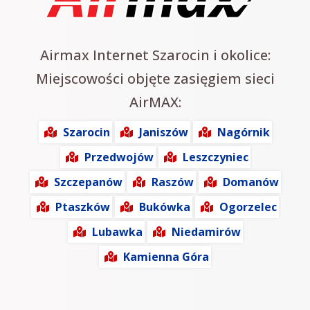
Airmax Internet Szarocin i okolice:
Miejscowości objęte zasięgiem sieci
AirMAX:
Szarocin
Janiszów
Nagórnik
Przedwojów
Leszczyniec
Szczepanów
Raszów
Domanów
Ptaszków
Bukówka
Ogorzelec
Lubawka
Niedamirów
Kamienna Góra