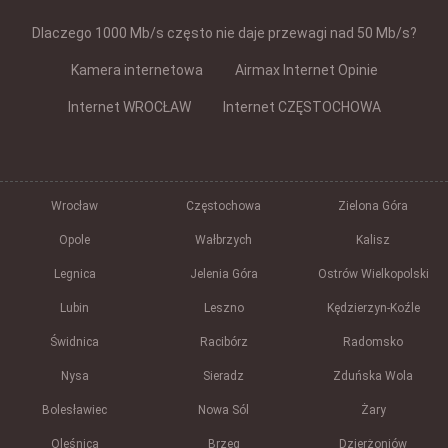
Dlaczego 1000 Mb/s często nie daje przewagi nad 50 Mb/s?
Kamera internetowa
Airmax Internet Opinie
Internet WROCŁAW
Internet CZĘSTOCHOWA
Wrocław
Częstochowa
Zielona Góra
Opole
Wałbrzych
Kalisz
Legnica
Jelenia Góra
Ostrów Wielkopolski
Lubin
Leszno
Kędzierzyn-Koźle
Świdnica
Racibórz
Radomsko
Nysa
Sieradz
Zduńska Wola
Bolesławiec
Nowa Sól
Żary
Oleśnica
Brzeg
Dzierżoniów