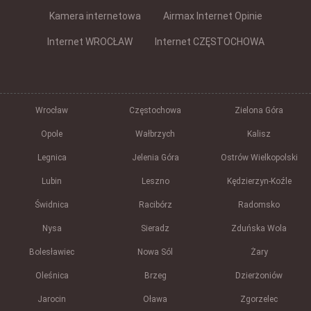
Kamera internetowa
Airmax Internet Opinie
Internet WROCŁAW
Internet CZĘSTOCHOWA
Wrocław
Częstochowa
Zielona Góra
Opole
Wałbrzych
Kalisz
Legnica
Jelenia Góra
Ostrów Wielkopolski
Lubin
Leszno
Kędzierzyn-Koźle
Świdnica
Racibórz
Radomsko
Nysa
Sieradz
Zduńska Wola
Bolesławiec
Nowa Sól
Żary
Oleśnica
Brzeg
Dzierżoniów
Jarocin
Oława
Zgorzelec