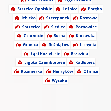
Balcarzowice
Ligota Górna
Strzelce Opolskie
Leśnica
Poręba
Izbicko
Szczepanek
Raszowa
Sprzęcice
Siedlec
Poznowice
Czarnocin
Sucha
Kurzawka
Granica
Rożniątów
Lichynia
Łąki Kozielskie
Brzezina
Ligota Czamborowa
Kadłubiec
Rozmierka
Henryków
Otmice
Wysoka