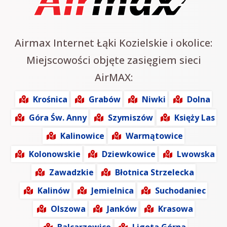
Airmax Internet Łąki Kozielskie i okolice:
Miejscowości objęte zasięgiem sieci
AirMAX:
Krośnica
Grabów
Niwki
Dolna
Góra Św. Anny
Szymiszów
Księży Las
Kalinowice
Warmątowice
Kolonowskie
Dziewkowice
Lwowska
Zawadzkie
Błotnica Strzelecka
Kalinów
Jemielnica
Suchodaniec
Olszowa
Janków
Krasowa