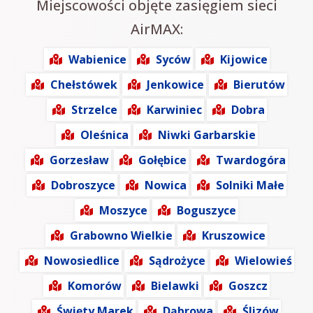
Miejscowości objęte zasięgiem sieci
AirMAX:
Wabienice
Syców
Kijowice
Chełstówek
Jenkowice
Bierutów
Strzelce
Karwiniec
Dobra
Oleśnica
Niwki Garbarskie
Gorzesław
Gołębice
Twardogóra
Dobroszyce
Nowica
Solniki Małe
Moszyce
Boguszyce
Grabowno Wielkie
Kruszowice
Nowosiedlice
Sądrożyce
Wielowieś
Komorów
Bielawki
Goszcz
Święty Marek
Dąbrowa
Ślizów