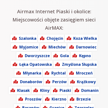
Airmax Internet Piaski i okolice:
Miejscowości objęte zasięgiem sieci
AirMAX:
Szalonka
Chojęcin
Koza Wielka
Myjomice
Miechów
Darnowiec
Dworzyszcze
Gola
Kępno
Łęka Opatowska
Zmyślona Słupska
Młynarka
Rychtal
Mroczeń
Donaborów
Perzów
Krążkowy
Klasak
Kliny
Piaski
Domanin
Proszów
Kierzno
Brzezie
Baranów
Granice
Zgorzelec