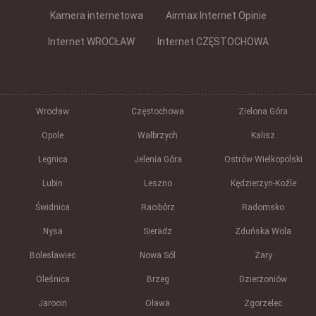
Kamera internetowa
Airmax Internet Opinie
Internet WROCŁAW
Internet CZĘSTOCHOWA
Wrocław
Częstochowa
Zielona Góra
Opole
Wałbrzych
Kalisz
Legnica
Jelenia Góra
Ostrów Wielkopolski
Lubin
Leszno
Kędzierzyn-Koźle
Świdnica
Racibórz
Radomsko
Nysa
Sieradz
Zduńska Wola
Bolesławiec
Nowa Sól
Żary
Oleśnica
Brzeg
Dzierżoniów
Jarocin
Oława
Zgorzelec