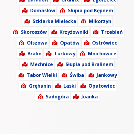
Domasłów
Słupia pod Kępnem
Szklarka Mielęcka
Mikorzyn
Skoroszów
Krzyżowniki
Trzebień
Olszowa
Opatów
Ostrówiec
Bralin
Turkowy
Mnichowice
Mechnice
Słupia pod Bralinem
Tabor Wielki
Świba
Jankowy
Grębanin
Laski
Opatowiec
Sadogóra
Joanka