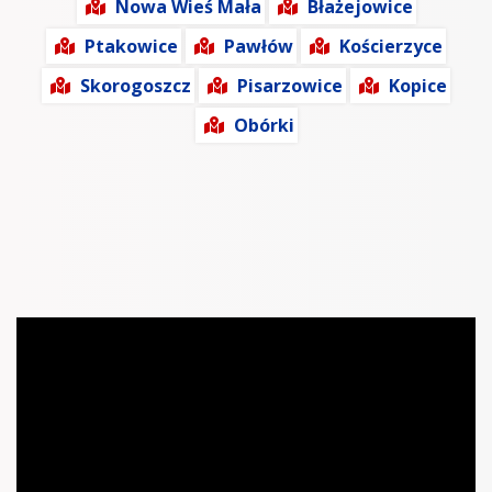
Nowa Wieś Mała
Błażejowice
Ptakowice
Pawłów
Kościerzyce
Skorogoszcz
Pisarzowice
Kopice
Obórki