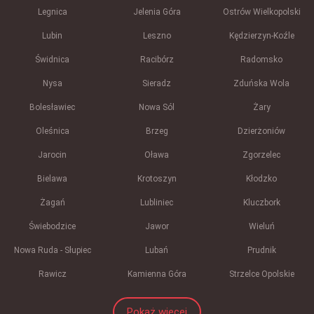
Legnica
Jelenia Góra
Ostrów Wielkopolski
Lubin
Leszno
Kędzierzyn-Koźle
Świdnica
Racibórz
Radomsko
Nysa
Sieradz
Zduńska Wola
Bolesławiec
Nowa Sól
Żary
Oleśnica
Brzeg
Dzierżoniów
Jarocin
Oława
Zgorzelec
Bielawa
Krotoszyn
Kłodzko
Żagań
Lubliniec
Kluczbork
Świebodzice
Jawor
Wieluń
Nowa Ruda - Słupiec
Lubań
Prudnik
Rawicz
Kamienna Góra
Strzelce Opolskie
Pokaż więcej