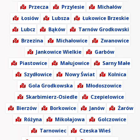
Przecza
Przylesie
Michałów
Łosiów
Lubsza
Łukowice Brzeskie
Lubcz
Bąków
Tarnów Grodkowski
Brzezina
Michałowice
Zwanowice
Jankowice Wielkie
Garbów
Piastowice
Małujowice
Sarny Małe
Szydłowice
Nowy Świat
Kolnica
Gola Grodkowska
Młodoszowice
Skarbimierz-Osiedle
Czepielowice
Bierzów
Borkowice
Janów
Żarów
Różyna
Mikołajowa
Golczowice
Tarnowiec
Czeska Wieś