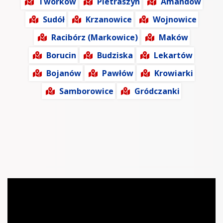
Tworków
Pietraszyn
Amandów
Sudół
Krzanowice
Wojnowice
Racibórz (Markowice)
Maków
Borucin
Budziska
Lekartów
Bojanów
Pawłów
Krowiarki
Samborowice
Gródczanki