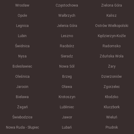
Wrocław
Częstochowa
Zielona Góra
Opole
Wałbrzych
Kalisz
Legnica
Jelenia Góra
Ostrów Wielkopolski
Lubin
Leszno
Kędzierzyn-Koźle
Świdnica
Racibórz
Radomsko
Nysa
Sieradz
Zduńska Wola
Bolesławiec
Nowa Sól
Żary
Oleśnica
Brzeg
Dzierżoniów
Jarocin
Oława
Zgorzelec
Bielawa
Krotoszyn
Kłodzko
Żagań
Lubliniec
Kluczbork
Świebodzice
Jawor
Wieluń
Nowa Ruda - Słupiec
Lubań
Prudnik