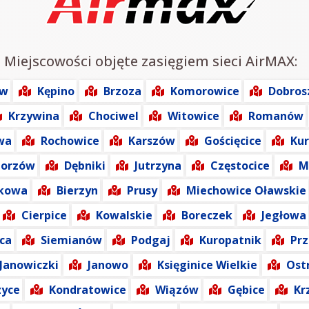
: Miejscowości objęte zasięgiem sieci AirMAX:
ów
Kępino
Brzoza
Komorowice
Dobro
Krzywina
Chociwel
Witowice
Romanów
wa
Rochowice
Karszów
Gościęcice
Ku
gorzów
Dębniki
Jutrzyna
Częstocice
M
zkowa
Bierzyn
Prusy
Miechowice Oławskie
Cierpice
Kowalskie
Boreczek
Jegłowa
ca
Siemianów
Podgaj
Kuropatnik
Pr
Janowiczki
Janowo
Księginice Wielkie
Ost
zyce
Kondratowice
Wiązów
Gębice
Kr