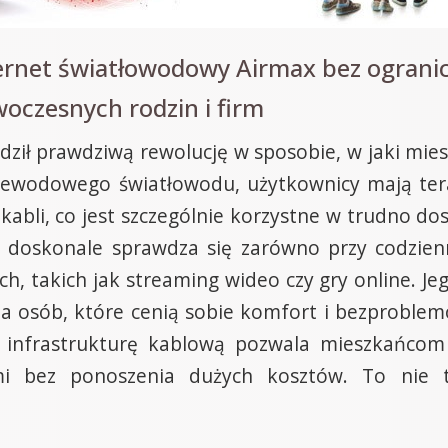
ternet światłowodowy Airmax bez ograni
woczesnych rodzin i firm
ził prawdziwą rewolucję w sposobie, w jaki mies
przewodowego światłowodu, użytkownicy mają tera
kabli, co jest szczególnie korzystne w trudno d
re doskonale sprawdza się zarówno przy codzien
, takich jak streaming wideo czy gry online. Jeg
a osób, które cenią sobie komfort i bezproblem
 infrastrukturę kablową pozwala mieszkańcom 
mi bez ponoszenia dużych kosztów. To nie 