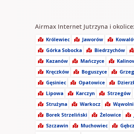
Airmax Internet Jutrzyna i okolice
Królewiec
Jaworów
Kowal
Górka Sobocka
Biedrzychów
Kazanów
Mańczyce
Kalino
Kręczków
Boguszyce
Grze
Gęsiniec
Opatowice
Dzier
Lipowa
Karczyn
Strzegów
Strużyna
Warkocz
Wąwolni
Borek Strzeliński
Żelowice
Szczawin
Muchowiec
Gębc