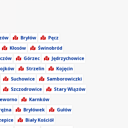
szów
Bryłów
Pęcz
Kłosów
Świnobród
rczów
Górzec
Jędrzychowice
ojków
Strzelin
Kojęcin
Suchowice
Samborowiczki
Szczodrowice
Stary Wiązów
zeworno
Karnków
rężna
Bryłówek
Gułów
zepice
Biały Kościół