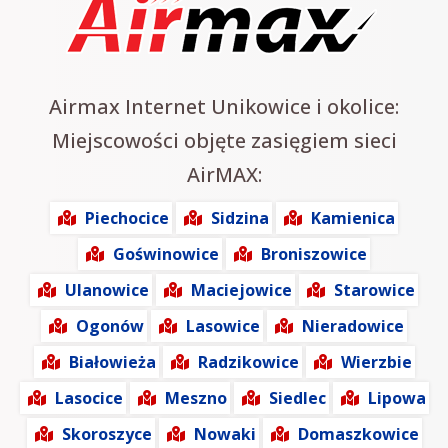
Airmax Internet Unikowice i okolice:
Miejscowości objęte zasięgiem sieci
AirMAX:
Piechocice
Sidzina
Kamienica
Goświnowice
Broniszowice
Ulanowice
Maciejowice
Starowice
Ogonów
Lasowice
Nieradowice
Białowieża
Radzikowice
Wierzbie
Lasocice
Meszno
Siedlec
Lipowa
Skoroszyce
Nowaki
Domaszkowice