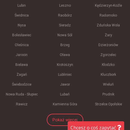
Lubin
Leszno
Kędzierzyn-Koźle
Świdnica
Racibórz
Radomsko
Nysa
Sieradz
Zduńska Wola
Bolesławiec
Nowa Sól
Żary
Oleśnica
Brzeg
Dzierżoniów
Jarocin
Oława
Zgorzelec
Bielawa
Krotoszyn
Kłodzko
Żagań
Lubliniec
Kluczbork
Świebodzice
Jawor
Wieluń
Nowa Ruda - Słupiec
Lubań
Prudnik
Rawicz
Kamienna Góra
Strzelce Opolskie
Pokaż więcej
Chcesz o coś zapytać