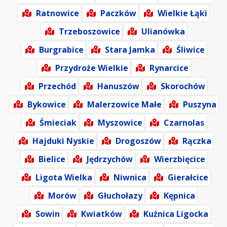
Ratnowice
Paczków
Wielkie Łąki
Trzeboszowice
Ulianówka
Burgrabice
Stara Jamka
Śliwice
Przydroże Wielkie
Rynarcice
Przechód
Hanuszów
Skorochów
Bykowice
Malerzowice Małe
Puszyna
Śmieciak
Myszowice
Czarnolas
Hajduki Nyskie
Drogoszów
Rączka
Bielice
Jędrzychów
Wierzbięcice
Ligota Wielka
Niwnica
Gierałcice
Morów
Głuchołazy
Kępnica
Sowin
Kwiatków
Kuźnica Ligocka