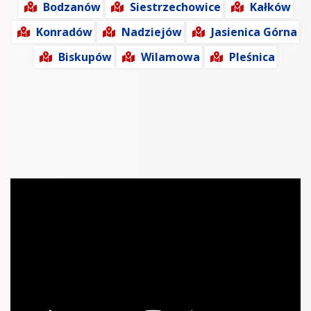
Bodzanów
Siestrzechowice
Kałków
Konradów
Nadziejów
Jasienica Górna
Biskupów
Wilamowa
Pleśnica