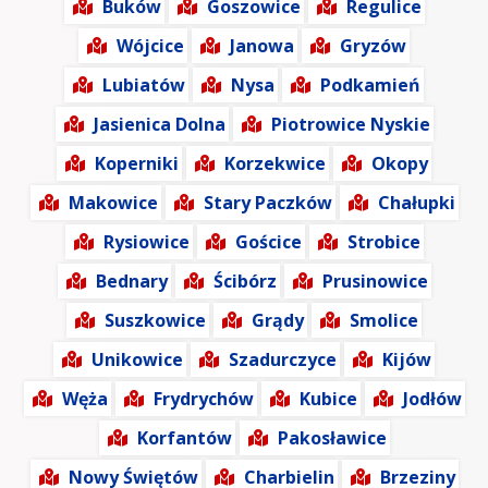
Buków
Goszowice
Regulice
Wójcice
Janowa
Gryzów
Lubiatów
Nysa
Podkamień
Jasienica Dolna
Piotrowice Nyskie
Koperniki
Korzekwice
Okopy
Makowice
Stary Paczków
Chałupki
Rysiowice
Gościce
Strobice
Bednary
Ścibórz
Prusinowice
Suszkowice
Grądy
Smolice
Unikowice
Szadurczyce
Kijów
Węża
Frydrychów
Kubice
Jodłów
Korfantów
Pakosławice
Nowy Świętów
Charbielin
Brzeziny