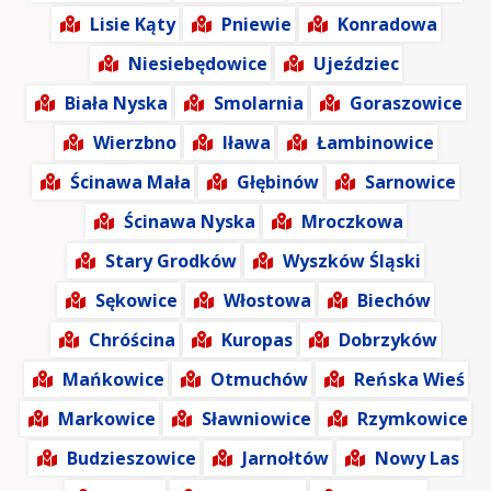
Lisie Kąty
Pniewie
Konradowa
Niesiebędowice
Ujeździec
Biała Nyska
Smolarnia
Goraszowice
Wierzbno
Iława
Łambinowice
Ścinawa Mała
Głębinów
Sarnowice
Ścinawa Nyska
Mroczkowa
Stary Grodków
Wyszków Śląski
Sękowice
Włostowa
Biechów
Chróścina
Kuropas
Dobrzyków
Mańkowice
Otmuchów
Reńska Wieś
Markowice
Sławniowice
Rzymkowice
Budzieszowice
Jarnołtów
Nowy Las