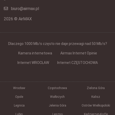
biuro@airmax.pl
2026 © AirMAX
Dlaczego 1000 Mb/s często nie daje przewagi nad 50 Mb/s?
Kamera internetowa
Airmax Internet Opinie
Internet WROCŁAW
Internet CZĘSTOCHOWA
Wrocław
Częstochowa
Zielona Góra
Opole
Wałbrzych
Kalisz
Legnica
Jelenia Góra
Ostrów Wielkopolski
Lubin
Leszno
Kędzierzyn-Koźle