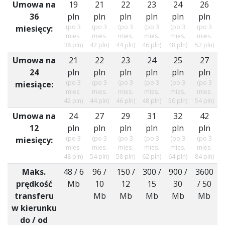
Umowa na
19
21
22
23
24
26
36
pln
pln
pln
pln
pln
pln
(po 3
(po 3
(po 3
(po 3
(po 3
(po 3
miesięcy:
mies.
mies.
mies.
mies.
mies.
mies.
38 pln)
42 pln)
44 pln)
46 pln)
48 pln)
52 pln)
Umowa na
21
22
23
24
25
27
24
pln
pln
pln
pln
pln
pln
(po 3
(po 3
(po 3
(po 3
(po 3
(po 3
miesiące:
mies.
mies.
mies.
mies.
mies.
mies.
42 pln)
44 pln)
46 pln)
48 pln)
50 pln)
54 pln)
Umowa na
24
27
29
31
32
42
12
pln
pln
pln
pln
pln
pln
(po 3
(po 3
(po 3
(po 3
(po 3
(po 3
miesięcy:
mies.
mies.
mies.
mies.
mies.
mies.
48 pln)
54 pln)
58 pln)
62 pln)
64 pln)
84 pln)
Maks.
48 / 6
96 /
150 /
300 /
900 /
3600
prędkość
Mb
10
12
15
30
/ 50
transferu
Mb
Mb
Mb
Mb
Mb
w kierunku
do / od