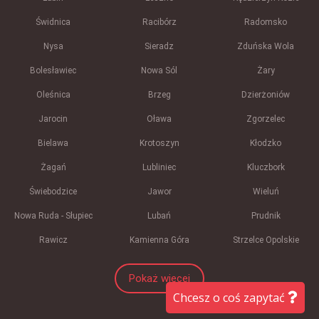
Świdnica
Racibórz
Radomsko
Nysa
Sieradz
Zduńska Wola
Bolesławiec
Nowa Sól
Żary
Oleśnica
Brzeg
Dzierżoniów
Jarocin
Oława
Zgorzelec
Bielawa
Krotoszyn
Kłodzko
Żagań
Lubliniec
Kluczbork
Świebodzice
Jawor
Wieluń
Nowa Ruda - Słupiec
Lubań
Prudnik
Rawicz
Kamienna Góra
Strzelce Opolskie
Pokaż więcej
Chcesz o coś zapytać