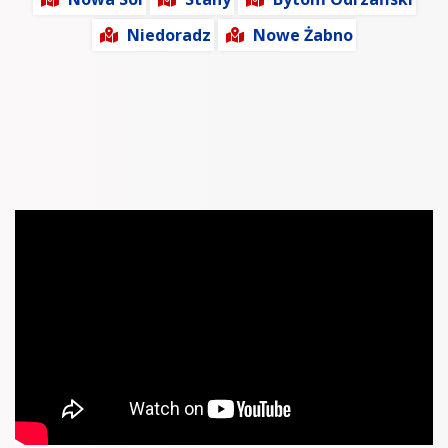
Niedoradz
Nowe Żabno