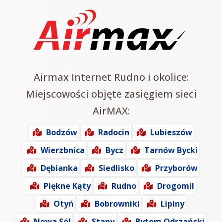
Airmax Internet Rudno i okolice:
Miejscowości objęte zasięgiem sieci
AirMAX:
Bodzów
Radocin
Lubieszów
Wierzbnica
Bycz
Tarnów Bycki
Dębianka
Siedlisko
Przyborów
Piękne Kąty
Rudno
Drogomil
Otyń
Bobrowniki
Lipiny
Nowa Sól
Stany
Bytom Odrzański