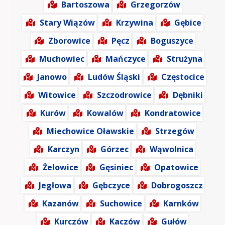
Bartoszowa
Grzegorzów
Stary Wiązów
Krzywina
Gębice
Zborowice
Pęcz
Boguszyce
Muchowiec
Mańczyce
Strużyna
Janowo
Ludów Śląski
Częstocice
Witowice
Szczodrowice
Dębniki
Kurów
Kowalów
Kondratowice
Miechowice Oławskie
Strzegów
Karczyn
Górzec
Wąwolnica
Żelowice
Gęsiniec
Opatowice
Jegłowa
Gębczyce
Dobrogoszcz
Kazanów
Suchowice
Karnków
Kurczów
Kaczów
Gułów