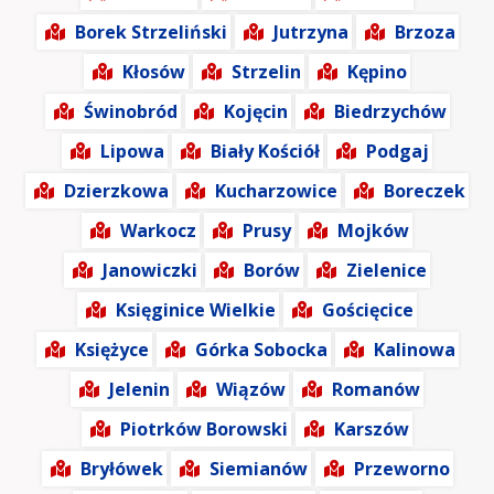
Borek Strzeliński
Jutrzyna
Brzoza
Kłosów
Strzelin
Kępino
Świnobród
Kojęcin
Biedrzychów
Lipowa
Biały Kościół
Podgaj
Dzierzkowa
Kucharzowice
Boreczek
Warkocz
Prusy
Mojków
Janowiczki
Borów
Zielenice
Księginice Wielkie
Gościęcice
Księżyce
Górka Sobocka
Kalinowa
Jelenin
Wiązów
Romanów
Piotrków Borowski
Karszów
Bryłówek
Siemianów
Przeworno