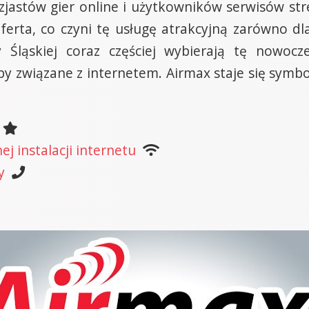
ntuzjastów gier online i użytkowników serwisów
a oferta, co czyni tę usługę atrakcyjną zarówno d
y Śląskiej coraz częściej wybierają tę nowocz
y związane z internetem. Airmax staje się symb
j instalacji internetu
y