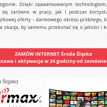
regionie. Dzięki zaawansowanym technologiom, 
e się zarówno w pracy, jak i podczas korzys
ątkowej oferty – darmowego okresu próbnego, 
 okazja, by samemu przekonać się o jakości i ko
ZAMÓW INTERNET Środa Śląska
tawa i aktywacja w 24 godziny od zamówie