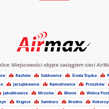
lice: Miejscowości objęte zasięgiem sieci AirM
yce
Rachów
Sobkowice
Środa Śląska
ko
Jarząbkowice
Ramułtowice
Proszków
Jakubkowice
Mrozów
Błonie
Wolica Pus
zyn
Krępice
Samborz
Brodno
Kokorzy