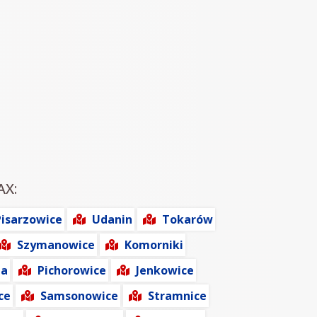
AX:
Pisarzowice
Udanin
Tokarów
Szymanowice
Komorniki
ta
Pichorowice
Jenkowice
ce
Samsonowice
Stramnice