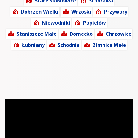
Stare Siołkowice
Stobrawa
Dobrzeń Wielki
Wrzoski
Przywory
Niewodniki
Popielów
Staniszcze Małe
Domecko
Chrzowice
Łubniany
Schodnia
Zimnice Małe