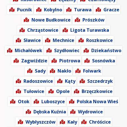
Pucnik
Kobylno
Turawa
Gracze
Nowe Budkowice
Prószków
Chrząstowice
Ligota Turawska
Sławice
Mechnice
Roszkowice
Michałówek
Szydłowiec
Dziekaństwo
Zagwiździe
Piotrowa
Sosnówka
Sady
Nakło
Folwark
Radoszowice
Kąty
Szczedrzyk
Tułowice
Opole
Brzęczkowice
Otok
Luboszyce
Polska Nowa Wieś
Dębska Kuźnia
Wydrowice
Wybłyszczów
Kały
Chróścice