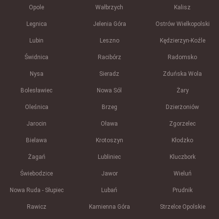
Opole
Wałbrzych
Kalisz
Legnica
Jelenia Góra
Ostrów Wielkopolski
Lubin
Leszno
Kędzierzyn-Koźle
Świdnica
Racibórz
Radomsko
Nysa
Sieradz
Zduńska Wola
Bolesławiec
Nowa Sól
Żary
Oleśnica
Brzeg
Dzierżoniów
Jarocin
Oława
Zgorzelec
Bielawa
Krotoszyn
Kłodzko
Żagań
Lubliniec
Kluczbork
Świebodzice
Jawor
Wieluń
Nowa Ruda - Słupiec
Lubań
Prudnik
Rawicz
Kamienna Góra
Strzelce Opolskie