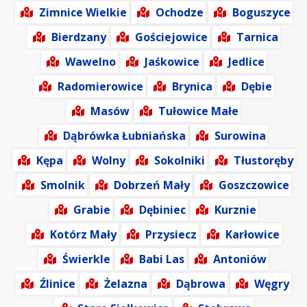
Zimnice Wielkie
Ochodze
Boguszyce
Bierdzany
Gościejowice
Tarnica
Wawelno
Jaśkowice
Jedlice
Radomierowice
Brynica
Dębie
Masów
Tułowice Małe
Dąbrówka Łubniańska
Surowina
Kępa
Wolny
Sokolniki
Tłustoręby
Smolnik
Dobrzeń Mały
Goszczowice
Grabie
Dębiniec
Kurznie
Kotórz Mały
Przysiecz
Karłowice
Świerkle
Babi Las
Antoniów
Źlinice
Żelazna
Dąbrowa
Węgry