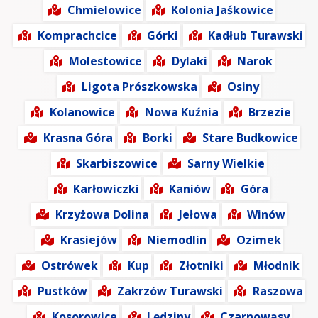
Chmielowice
Kolonia Jaśkowice
Komprachcice
Górki
Kadłub Turawski
Molestowice
Dylaki
Narok
Ligota Prószkowska
Osiny
Kolanowice
Nowa Kuźnia
Brzezie
Krasna Góra
Borki
Stare Budkowice
Skarbiszowice
Sarny Wielkie
Karłowiczki
Kaniów
Góra
Krzyżowa Dolina
Jełowa
Winów
Krasiejów
Niemodlin
Ozimek
Ostrówek
Kup
Złotniki
Młodnik
Pustków
Zakrzów Turawski
Raszowa
Kosorowice
Lędziny
Czarnowąsy