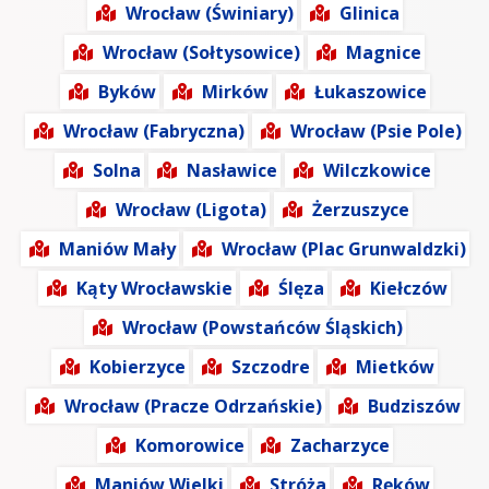
Wrocław (Świniary)
Glinica
Wrocław (Sołtysowice)
Magnice
Byków
Mirków
Łukaszowice
Wrocław (Fabryczna)
Wrocław (Psie Pole)
Solna
Nasławice
Wilczkowice
Wrocław (Ligota)
Żerzuszyce
Maniów Mały
Wrocław (Plac Grunwaldzki)
Kąty Wrocławskie
Ślęza
Kiełczów
Wrocław (Powstańców Śląskich)
Kobierzyce
Szczodre
Mietków
Wrocław (Pracze Odrzańskie)
Budziszów
Komorowice
Zacharzyce
Maniów Wielki
Stróża
Ręków