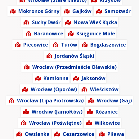
Wrocław (Stare Miasto)
Krzyków
Mokronos Górny
Gajków
Samotwór
Suchy Dwór
Nowa Wieś Kącka
Baranowice
Księginice Małe
Piecowice
Turów
Bogdaszowice
Jordanów Śląski
Wrocław (Przedmieście Oławskie)
Kamionna
Jaksonów
Wrocław (Oporów)
Wieściszów
Wrocław (Lipa Piotrowska)
Wrocław (Gaj)
Wrocław (Jarnołtów)
Różaniec
Wrocław (Poświętne)
Wilkowice
Owsianka
Cesarzowice
Piława