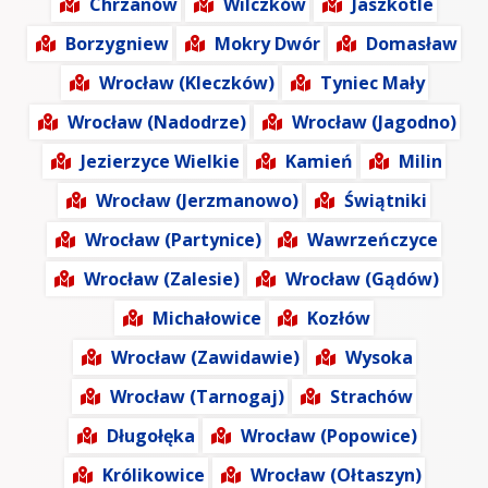
Chrzanów
Wilczków
Jaszkotle
Borzygniew
Mokry Dwór
Domasław
Wrocław (Kleczków)
Tyniec Mały
Wrocław (Nadodrze)
Wrocław (Jagodno)
Jezierzyce Wielkie
Kamień
Milin
Wrocław (Jerzmanowo)
Świątniki
Wrocław (Partynice)
Wawrzeńczyce
Wrocław (Zalesie)
Wrocław (Gądów)
Michałowice
Kozłów
Wrocław (Zawidawie)
Wysoka
Wrocław (Tarnogaj)
Strachów
Długołęka
Wrocław (Popowice)
Królikowice
Wrocław (Ołtaszyn)