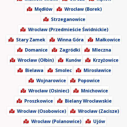
Mędłów
Wrocław (Borek)
Strzeganowice
Wrocław (Przedmieście Świdnickie)
Stary Zamek
Winna Góra
Małkowice
Domanice
Zagródki
Mleczna
Wrocław (Ołbin)
Kunów
Krzyżowice
Bielawa
Smolec
Mirosławice
Wojnarowice
Popowice
Wrocław (Osiniec)
Mnichowice
Proszkowice
Bielany Wrocławskie
Wrocław (Osobowice)
Wrocław (Zacisze)
Wrocław (Polanowice)
Ujów