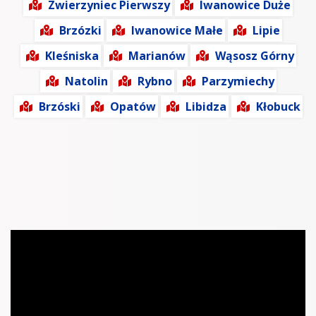
Zwierzyniec Pierwszy
Iwanowice Duże
Brzózki
Iwanowice Małe
Lipie
Kleśniska
Marianów
Wąsosz Górny
Natolin
Rybno
Parzymiechy
Brzóski
Opatów
Libidza
Kłobuck