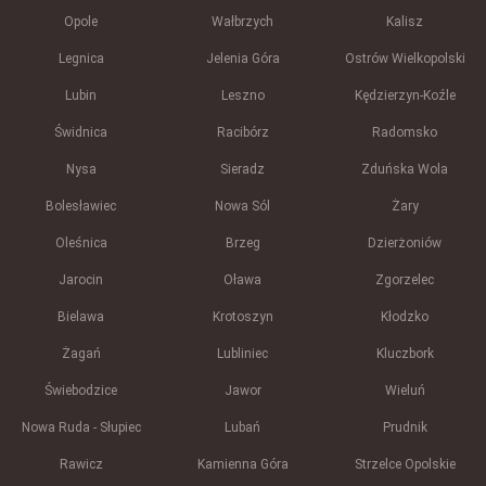
Opole
Wałbrzych
Kalisz
Legnica
Jelenia Góra
Ostrów Wielkopolski
Lubin
Leszno
Kędzierzyn-Koźle
Świdnica
Racibórz
Radomsko
Nysa
Sieradz
Zduńska Wola
Bolesławiec
Nowa Sól
Żary
Oleśnica
Brzeg
Dzierżoniów
Jarocin
Oława
Zgorzelec
Bielawa
Krotoszyn
Kłodzko
Żagań
Lubliniec
Kluczbork
Świebodzice
Jawor
Wieluń
Nowa Ruda - Słupiec
Lubań
Prudnik
Rawicz
Kamienna Góra
Strzelce Opolskie