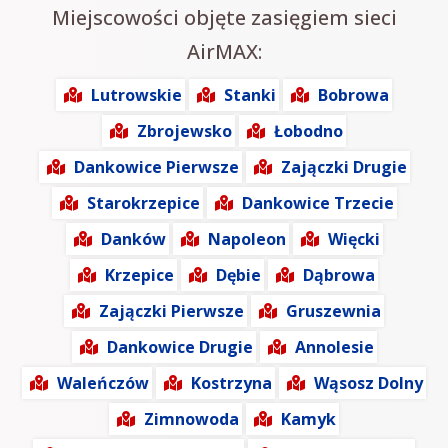
Miejscowości objęte zasięgiem sieci
AirMAX:
Lutrowskie
Stanki
Bobrowa
Zbrojewsko
Łobodno
Dankowice Pierwsze
Zajączki Drugie
Starokrzepice
Dankowice Trzecie
Danków
Napoleon
Więcki
Krzepice
Dębie
Dąbrowa
Zajączki Pierwsze
Gruszewnia
Dankowice Drugie
Annolesie
Waleńczów
Kostrzyna
Wąsosz Dolny
Zimnowoda
Kamyk