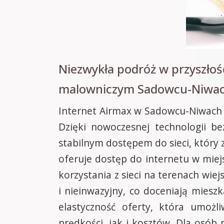
Niezwykła podróż w przyszło
malowniczym Sadowcu-Niwa
Internet Airmax w Sadowcu-Niwach s
Dzięki nowoczesnej technologii b
stabilnym dostępem do sieci, który
oferuje dostęp do internetu w miej
korzystania z sieci na terenach wiej
i nieinwazyjny, co doceniają miesz
elastyczność oferty, która umoż
prędkości, jak i kosztów. Dla osób