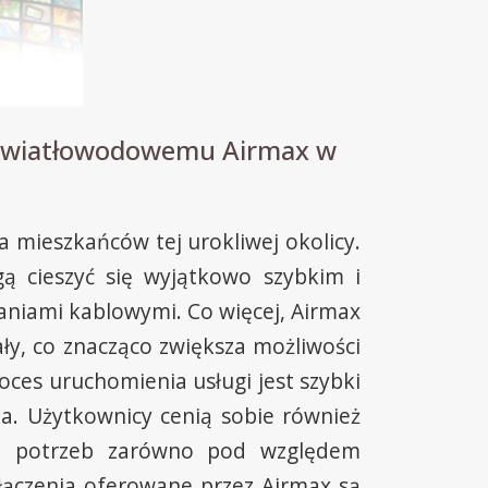
i światłowodowemu Airmax w
 mieszkańców tej urokliwej okolicy.
ą cieszyć się wyjątkowo szybkim i
aniami kablowymi. Co więcej, Airmax
ły, co znacząco zwiększa możliwości
roces uruchomienia usługi jest szybki
ia. Użytkownicy cenią sobie również
ych potrzeb zarówno pod względem
ołączenia oferowane przez Airmax są