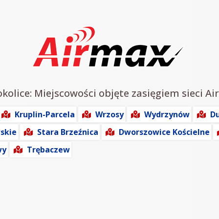
kolice: Miejscowości objęte zasięgiem sieci Ai
Kruplin-Parcela
Wrzosy
Wydrzynów
D
skie
Stara Brzeźnica
Dworszowice Kościelne
wy
Trębaczew