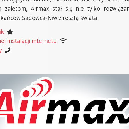
m zaletom, Airmax stał się nie tylko rozwiąza
kańców Sadowca-Niw z resztą świata.
ik
j instalacji internetu
y