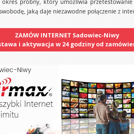
okres próbny, który umożliwia przetestowanie
 swobodę, jaką daje niezawodne połączenie z int
ZAMÓW INTERNET Sadowiec-Niwy
tawa i aktywacja w 24 godziny od zamówie