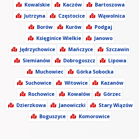
Kowalskie
Kaczów
Bartoszowa
Jutrzyna
Częstocice
Wąwolnica
Borów
Kurów
Podgaj
Księginice Wielkie
Janowo
Jędrzychowice
Mańczyce
Szczawin
Siemianów
Dobrogoszcz
Lipowa
Muchowiec
Górka Sobocka
Suchowice
Witowice
Kazanów
Rochowice
Kowalów
Górzec
Dzierzkowa
Janowiczki
Stary Wiązów
Boguszyce
Komorowice