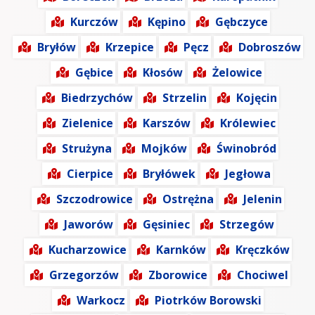
Kurczów
Kępino
Gębczyce
Bryłów
Krzepice
Pęcz
Dobroszów
Gębice
Kłosów
Żelowice
Biedrzychów
Strzelin
Kojęcin
Zielenice
Karszów
Królewiec
Strużyna
Mojków
Świnobród
Cierpice
Bryłówek
Jegłowa
Szczodrowice
Ostrężna
Jelenin
Jaworów
Gęsiniec
Strzegów
Kucharzowice
Karnków
Kręczków
Grzegorzów
Zborowice
Chociwel
Warkocz
Piotrków Borowski