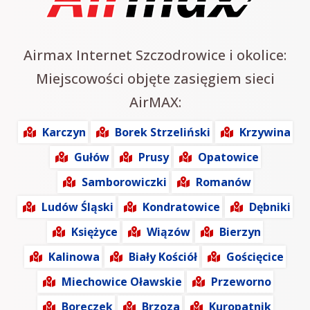
Airmax Internet Szczodrowice i okolice:
Miejscowości objęte zasięgiem sieci
AirMAX:
Karczyn
Borek Strzeliński
Krzywina
Gułów
Prusy
Opatowice
Samborowiczki
Romanów
Ludów Śląski
Kondratowice
Dębniki
Księżyce
Wiązów
Bierzyn
Kalinowa
Biały Kościół
Gościęcice
Miechowice Oławskie
Przeworno
Boreczek
Brzoza
Kuropatnik