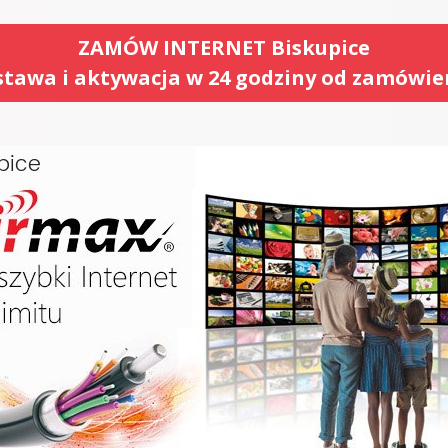
ZAMÓW INTERNET Biskupice
tawa i aktywacja w 24 godziny od zamówie