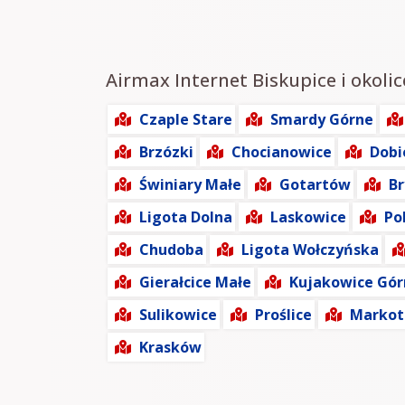
Airmax Internet Biskupice i okolic
Czaple Stare
Smardy Górne
Brzózki
Chocianowice
Dobi
Świniary Małe
Gotartów
Br
Ligota Dolna
Laskowice
Po
Chudoba
Ligota Wołczyńska
Gierałcice Małe
Kujakowice Gór
Sulikowice
Proślice
Markot
Krasków