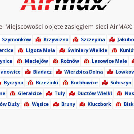
e: Miejscowości objęte zasięgiem sieci AirMAX:
Szymonków
Krzywizna
Szczepina
Jakub
ercice
Ligota Mała
Świniary Wielkie
Kuni
ynica
Maciejów
Rożnów
Lasowice Małe
lanowice
Biadacz
Wierzbica Dolna
Łowkow
Byczyna
Brzezinki
Kochłowice
Sułoszyn
ne
Gierałcice
Tuły
Duczów Wielki
Nas
ów Duży
Wąsice
Bruny
Kluczbork
Bisk