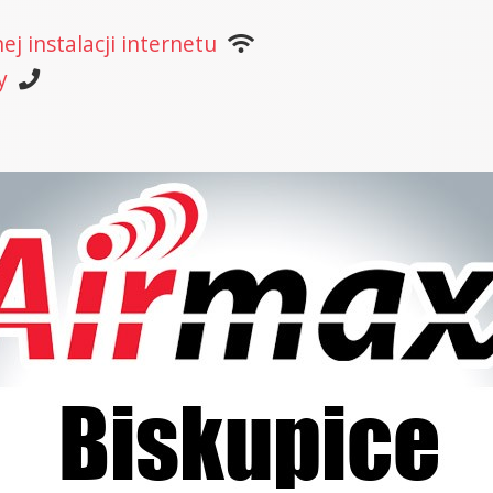
j instalacji internetu
y