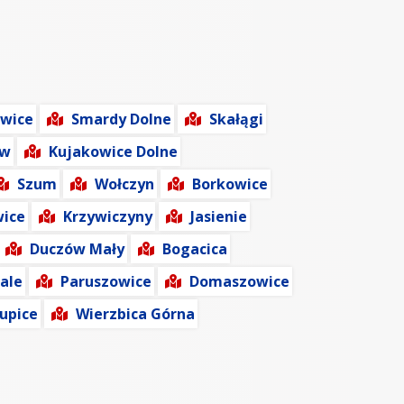
owice
Smardy Dolne
Skałągi
ów
Kujakowice Dolne
Szum
Wołczyn
Borkowice
ice
Krzywiczyny
Jasienie
Duczów Mały
Bogacica
ale
Paruszowice
Domaszowice
upice
Wierzbica Górna