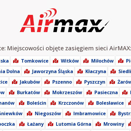
ce: Miejscowości objęte zasięgiem sieci AirMAX
iska
Tomkowice
Witków
Miłochów
Pi
ia Dolna
Jaworzyna Śląska
Kłaczyna
Sied
ice
Jakubów
Pszenno
Pyszczyn
Żaró
ów
Burkatów
Mokrzeszów
Pasieczna
manów
Boleścin
Krzczonów
Bolesławice
Gniewków
Niegoszów
Imbramowice
Bystr
poczka
Łażany
Lutomia Górna
Mrowiny