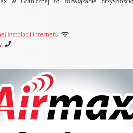
ax w Granicznej to rozwiązanie przyszłości
j instalacji internetu
y