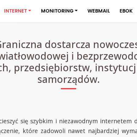
INTERNET
MONITORING
WEBMAIL
EBOK
Graniczna dostarcza nowocze
 światłowodowej i bezprzewod
, przedsiębiorstw, instytucj
samorządów.
cieszyć się szybkim i niezawodnym internetem d
ączenie, które zadowoli nawet najbardziej wym