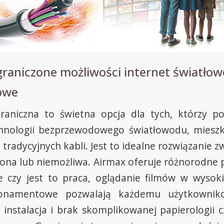
graniczone możliwości internet światło
owe
raniczna to świetna opcja dla tych, którzy p
chnologii bezprzewodowego światłowodu, miesz
 tradycyjnych kabli. Jest to idealne rozwiązanie 
niona lub niemożliwa. Airmax oferuje różnorodne
e czy jest to praca, oglądanie filmów w wysokie
onamentowe pozwalają każdemu użytkownikow
instalacja i brak skomplikowanej papierologii