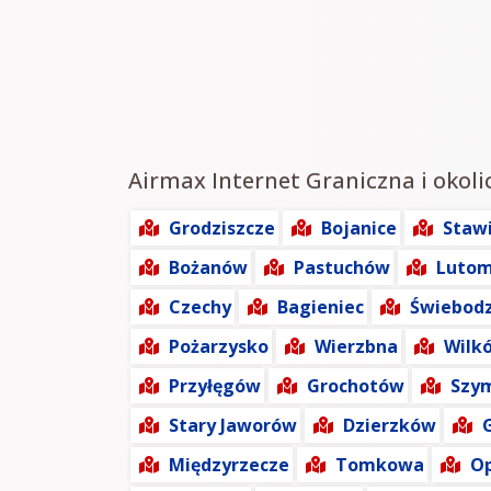
Airmax Internet Graniczna i okoli
Grodziszcze
Bojanice
Staw
Bożanów
Pastuchów
Lutom
Czechy
Bagieniec
Świebodz
Pożarzysko
Wierzbna
Wilk
Przyłęgów
Grochotów
Szy
Stary Jaworów
Dzierzków
Międzyrzecze
Tomkowa
O