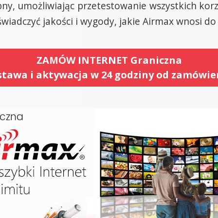
y, umożliwiając przetestowanie wszystkich korz
wiadczyć jakości i wygody, jakie Airmax wnosi do
ZAMÓW INTERNET Graniczna
tawa i aktywacja w 24 godziny od zamówie