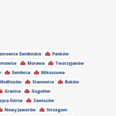
:
otrowice Świdnickie
Panków
limowice
Morawa
Tworzyjanów
w
Świdnica
Mikoszowa
Modliszów
Stanowice
Buków
Granica
Gogołów
zyca Górna
Zawiszów
Nowy Jaworów
Strzegom