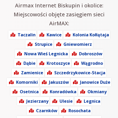
Airmax Internet Biskupin i okolice:
Miejscowości objęte zasięgiem sieci
AirMAX:
Taczalin
Kawice
Kolonia Kołłątaja
Strupice
Gniewomierz
Nowa Wieś Legnicka
Dobroszów
Dąbie
Krotoszyce
Wągrodno
Zamienice
Szczedrzykowice-Stacja
Komorniki
Jakuszów
Janowice Duże
Osetnica
Konradówka
Okmiany
Jezierzany
Ulesie
Legnica
Czarnków
Rosochata