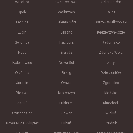
Wrocław
Częstochowa
Zielona Góra
Opole
Wałbrzych
Kalisz
Legnica
Jelenia Góra
Ostrów Wielkopolski
Lubin
Leszno
Kędzierzyn-Koźle
Świdnica
Racibórz
Radomsko
Nysa
Sieradz
Zduńska Wola
Bolesławiec
Nowa Sól
Żary
Oleśnica
Brzeg
Dzierżoniów
Jarocin
Oława
Zgorzelec
Bielawa
Krotoszyn
Kłodzko
Żagań
Lubliniec
Kluczbork
Świebodzice
Jawor
Wieluń
Nowa Ruda - Słupiec
Lubań
Prudnik