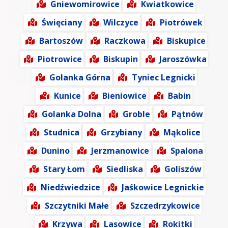
Gniewomirowice
Kwiatkowice
Święciany
Wilczyce
Piotrówek
Bartoszów
Raczkowa
Biskupice
Piotrowice
Biskupin
Jaroszówka
Golanka Górna
Tyniec Legnicki
Kunice
Bieniowice
Babin
Golanka Dolna
Groble
Pątnów
Studnica
Grzybiany
Mąkolice
Dunino
Jerzmanowice
Spalona
Stary Łom
Siedliska
Goliszów
Niedźwiedzice
Jaśkowice Legnickie
Szczytniki Małe
Szczedrzykowice
Krzywa
Lasowice
Rokitki