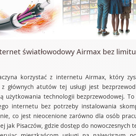
nternet światłowodowy Airmax bez limit
czyna korzystać z internetu Airmax, który zys
 z głównych atutów tej usługi jest bezprzewod
ią użytkowania technologii bezprzewodowej. To
go internetu bez potrzeby instalowania skomp
nie, co jest nieocenione zarówno dla osób pracuj
iej jak Pisaczów, gdzie dostęp do nowoczesnych 
ferując mieszkańcom usługi na najwyższym p