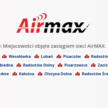
: Miejscowości objęte zasięgiem sieci AirMAX:
Wesołówka
Lubań
Pisaczów
Radostó
biedna
Radostów Dolny
Pisarzowice
Zacis
ednie
Kałużna
Olszyna Dolna
Radostów Śre