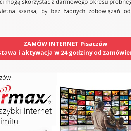
nci mogą skorzystać z darmowego okresu próbneg
wietna szansa, by bez żadnych zobowiązań odkr
ZAMÓW INTERNET Pisaczów
tawa i aktywacja w 24 godziny od zamówie