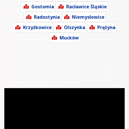
Gostomia
Racławice Śląskie
Radostynia
Niemysłowice
Krzyżkowice
Olszynka
Prężyna
Mucków