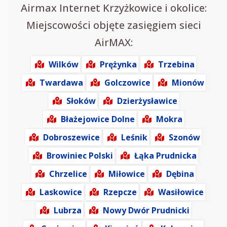
Airmax Internet Krzyżkowice i okolice:
Miejscowości objęte zasięgiem sieci
AirMAX:
Wilków
Prężynka
Trzebina
Twardawa
Golczowice
Mionów
Słoków
Dzierżysławice
Błażejowice Dolne
Mokra
Dobroszewice
Leśnik
Szonów
Browiniec Polski
Łąka Prudnicka
Chrzelice
Miłowice
Dębina
Laskowice
Rzepcze
Wasiłowice
Lubrza
Nowy Dwór Prudnicki