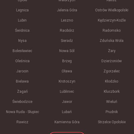
Opole
Wałbrzych
Kalisz
Legnica
Jelenia Góra
Ostrów Wielkopolski
Lubin
Leszno
Kędzierzyn-Koźle
Świdnica
Racibórz
Radomsko
Nysa
Sieradz
Zduńska Wola
Bolesławiec
Nowa Sól
Żary
Oleśnica
Brzeg
Dzierżoniów
Jarocin
Oława
Zgorzelec
Bielawa
Krotoszyn
Kłodzko
Żagań
Lubliniec
Kluczbork
Świebodzice
Jawor
Wieluń
Nowa Ruda - Słupiec
Lubań
Prudnik
Rawicz
Kamienna Góra
Strzelce Opolskie