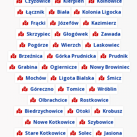
Czyżowice
Kierpień
Kolnowice
Łącznik
Biała
Kolonia Ligocka
Frącki
Józefów
Kazimierz
Skrzypiec
Głogówek
Zawada
Pogórze
Wierzch
Laskowiec
Brzeźnica
Górka Prudnicka
Prudnik
Grabina
Ogiernicze
Nowy Browiniec
Mochów
Ligota Bialska
Śmicz
Góreczno
Tomice
Wróblin
Olbrachcice
Rostkowice
Biedrzychowice
Otoki
Krobusz
Nowe Kotkowice
Szybowice
Stare Kotkowice
Solec
Jasiona