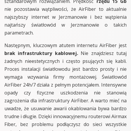
sztandarowym rozwiązaniem. Prędkość
rzędu 15 Gb
nie pozostawia wątpliwości, że AirFiber to aktualnie
najszybszy internet w Jerzmanowie i bez wątpienia
najtańszy światłowód w Jerzmanowie o takich
parametrach.
Następnym, kluczowym atutem internetu AirFiber jest
brak infrastruktury kablowej.
Nie znajdziesz tutaj
żadnych nieestetycznych i często psujących się kabli.
Proces instalacji światłowodu jest bardzo prosty i nie
wymaga wzywania firmy montażowej. Światłowód
AirFiber 24h/7 działa z pełnym potencjałem. Intensywne
opady czy fizyczne uszkodzenia nie stanowią
zagrożenia dla infrastruktury AirFiber. A warto mieć na
uwadze, że usuwanie awarii okablowania bywa bardzo
trudne i długie. Dzięki innowacyjnemu routerowi Airmax
Fiber, bez problemu podłączysz do sieci wszystkie