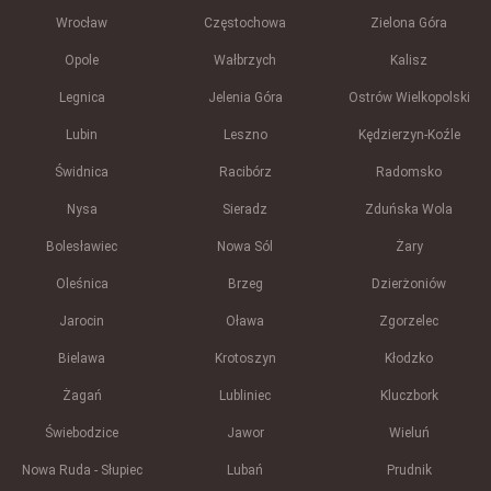
Wrocław
Częstochowa
Zielona Góra
Opole
Wałbrzych
Kalisz
Legnica
Jelenia Góra
Ostrów Wielkopolski
Lubin
Leszno
Kędzierzyn-Koźle
Świdnica
Racibórz
Radomsko
Nysa
Sieradz
Zduńska Wola
Bolesławiec
Nowa Sól
Żary
Oleśnica
Brzeg
Dzierżoniów
Jarocin
Oława
Zgorzelec
Bielawa
Krotoszyn
Kłodzko
Żagań
Lubliniec
Kluczbork
Świebodzice
Jawor
Wieluń
Nowa Ruda - Słupiec
Lubań
Prudnik