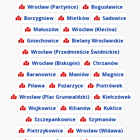
Wrocław (Partynice)
Bogusławice
Borzygniew
Mietków
Sadowice
Małuszów
Wrocław (Klecina)
Gniechowice
Bielany Wrocławskie
Wrocław (Przedmieście Świdnickie)
Wrocław (Biskupin)
Chrzanów
Baranowice
Maniów
Magnice
Piława
Pożarzyce
Piotrówek
Wrocław (Plac Grunwaldzki)
Kiełczówek
Wojkowice
Kilianów
Kuklice
Szczepankowice
Szymanów
Pietrzykowice
Wrocław (Widawa)