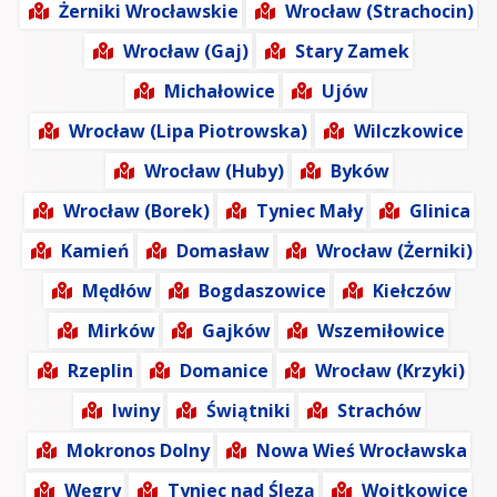
Żerniki Wrocławskie
Wrocław (Strachocin)
Wrocław (Gaj)
Stary Zamek
Michałowice
Ujów
Wrocław (Lipa Piotrowska)
Wilczkowice
Wrocław (Huby)
Byków
Wrocław (Borek)
Tyniec Mały
Glinica
Kamień
Domasław
Wrocław (Żerniki)
Mędłów
Bogdaszowice
Kiełczów
Mirków
Gajków
Wszemiłowice
Rzeplin
Domanice
Wrocław (Krzyki)
Iwiny
Świątniki
Strachów
Mokronos Dolny
Nowa Wieś Wrocławska
Węgry
Tyniec nad Ślęzą
Wojtkowice