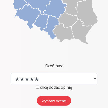
Oceń nas:
chcę dodać opinię