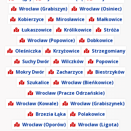
Wrocław (Grabiszyn)
Wrocław (Osiniec)
Kobierzyce
Mirosławice
Małkowice
Łukaszowice
Królikowice
Stróża
Wrocław (Popowice)
Dobkowice
Oleśniczka
Krzyżowice
Strzegomiany
Suchy Dwór
Wilczków
Popowice
Mokry Dwór
Zacharzyce
Biestrzyków
Szukalice
Wrocław (Bieńkowice)
Wrocław (Pracze Odrzańskie)
Wrocław (Kowale)
Wrocław (Grabiszynek)
Brzezia Łąka
Polakowice
Wrocław (Oporów)
Wrocław (Ligota)