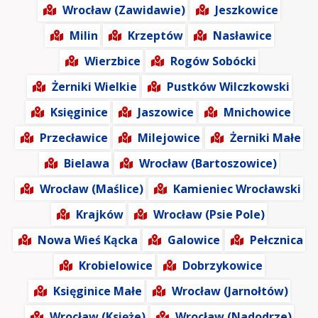
Wrocław (Zawidawie)
Jeszkowice
Milin
Krzeptów
Nasławice
Wierzbice
Rogów Sobócki
Żerniki Wielkie
Pustków Wilczkowski
Księginice
Jaszowice
Mnichowice
Przecławice
Milejowice
Żerniki Małe
Bielawa
Wrocław (Bartoszowice)
Wrocław (Maślice)
Kamieniec Wrocławski
Krajków
Wrocław (Psie Pole)
Nowa Wieś Kącka
Galowice
Pełcznica
Krobielowice
Dobrzykowice
Księginice Małe
Wrocław (Jarnołtów)
Wrocław (Księże)
Wrocław (Nadodrze)