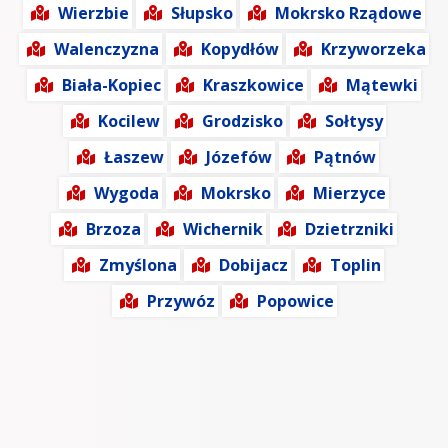
Wierzbie
Słupsko
Mokrsko Rządowe
Walenczyzna
Kopydłów
Krzyworzeka
Biała-Kopiec
Kraszkowice
Mątewki
Kocilew
Grodzisko
Sołtysy
Łaszew
Józefów
Pątnów
Wygoda
Mokrsko
Mierzyce
Brzoza
Wichernik
Dzietrzniki
Zmyślona
Dobijacz
Toplin
Przywóz
Popowice