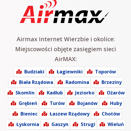
Airmax Internet Wierzbie i okolice:
Miejscowości objęte zasięgiem sieci
AirMAX:
Budziaki
Łagiewniki
Toporów
Biała Rządowa
Radomina
Brzeziny
Skomlin
Kadłub
Jeziorko
Ożarów
Grębień
Turów
Bojanów
Huby
Bieniec
Łaszew Rządowy
Chotów
Łyskornia
Gaszyn
Strugi
Wieluń