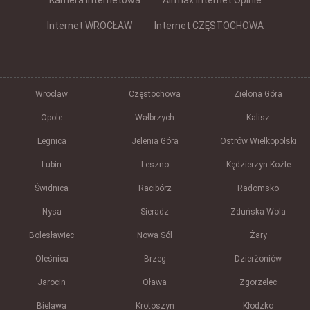
Kamera internetowa
Airmax Internet Opinie
Internet WROCŁAW
Internet CZĘSTOCHOWA
Wrocław
Częstochowa
Zielona Góra
Opole
Wałbrzych
Kalisz
Legnica
Jelenia Góra
Ostrów Wielkopolski
Lubin
Leszno
Kędzierzyn-Koźle
Świdnica
Racibórz
Radomsko
Nysa
Sieradz
Zduńska Wola
Bolesławiec
Nowa Sól
Żary
Oleśnica
Brzeg
Dzierżoniów
Jarocin
Oława
Zgorzelec
Bielawa
Krotoszyn
Kłodzko