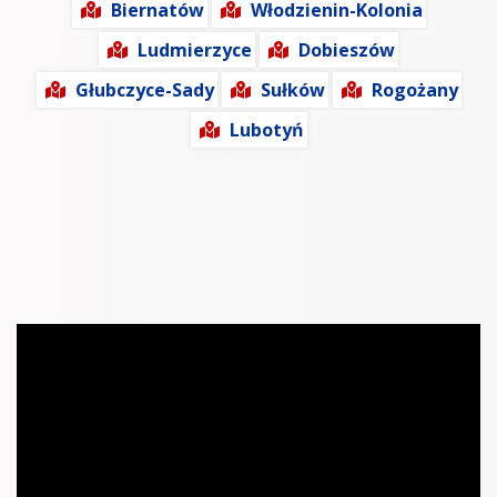
Biernatów
Włodzienin-Kolonia
Ludmierzyce
Dobieszów
Głubczyce-Sady
Sułków
Rogożany
Lubotyń