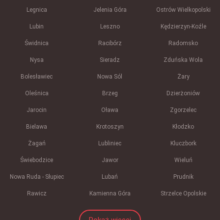
Legnica
Jelenia Góra
Ostrów Wielkopolski
Lubin
Leszno
Kędzierzyn-Koźle
Świdnica
Racibórz
Radomsko
Nysa
Sieradz
Zduńska Wola
Bolesławiec
Nowa Sól
Żary
Oleśnica
Brzeg
Dzierżoniów
Jarocin
Oława
Zgorzelec
Bielawa
Krotoszyn
Kłodzko
Żagań
Lubliniec
Kluczbork
Świebodzice
Jawor
Wieluń
Nowa Ruda - Słupiec
Lubań
Prudnik
Rawicz
Kamienna Góra
Strzelce Opolskie