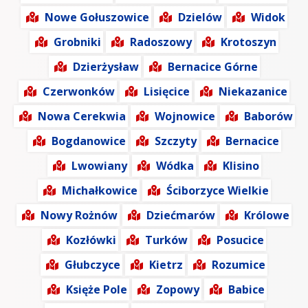
Nowe Gołuszowice
Dzielów
Widok
Grobniki
Radoszowy
Krotoszyn
Dzierżysław
Bernacice Górne
Czerwonków
Lisięcice
Niekazanice
Nowa Cerekwia
Wojnowice
Baborów
Bogdanowice
Szczyty
Bernacice
Lwowiany
Wódka
Klisino
Michałkowice
Ściborzyce Wielkie
Nowy Rożnów
Dziećmarów
Królowe
Kozłówki
Turków
Posucice
Głubczyce
Kietrz
Rozumice
Księże Pole
Zopowy
Babice