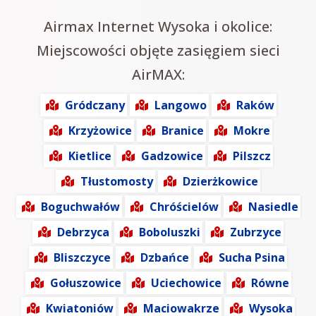
Airmax Internet Wysoka i okolice:
Miejscowości objęte zasięgiem sieci
AirMAX:
Gródczany
Langowo
Raków
Krzyżowice
Branice
Mokre
Kietlice
Gadzowice
Pilszcz
Tłustomosty
Dzierżkowice
Boguchwałów
Chróścielów
Nasiedle
Debrzyca
Boboluszki
Zubrzyce
Bliszczyce
Dzbańce
Sucha Psina
Gołuszowice
Uciechowice
Równe
Kwiatoniów
Maciowakrze
Wysoka