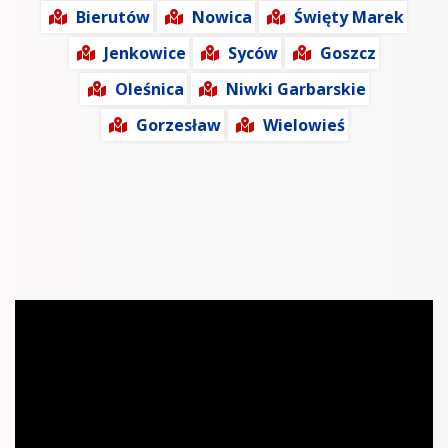
Bierutów
Nowica
Święty Marek
Jenkowice
Syców
Goszcz
Oleśnica
Niwki Garbarskie
Gorzesław
Wielowieś