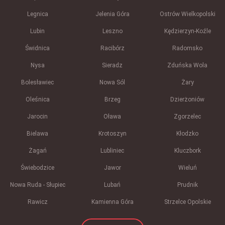
Legnica
Jelenia Góra
Ostrów Wielkopolski
Lubin
Leszno
Kędzierzyn-Koźle
Świdnica
Racibórz
Radomsko
Nysa
Sieradz
Zduńska Wola
Bolesławiec
Nowa Sól
Żary
Oleśnica
Brzeg
Dzierżoniów
Jarocin
Oława
Zgorzelec
Bielawa
Krotoszyn
Kłodzko
Żagań
Lubliniec
Kluczbork
Świebodzice
Jawor
Wieluń
Nowa Ruda - Słupiec
Lubań
Prudnik
Rawicz
Kamienna Góra
Strzelce Opolskie