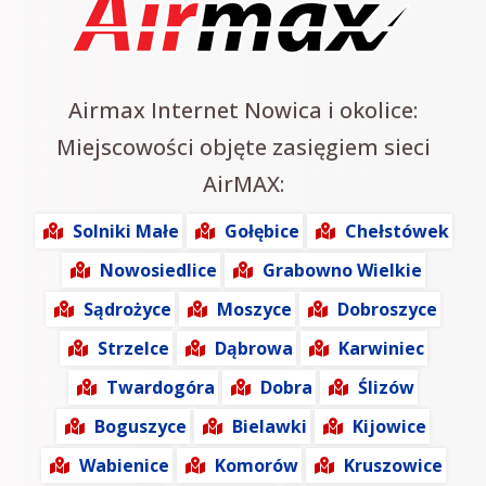
Airmax Internet Nowica i okolice:
Miejscowości objęte zasięgiem sieci
AirMAX:
Solniki Małe
Gołębice
Chełstówek
Nowosiedlice
Grabowno Wielkie
Sądrożyce
Moszyce
Dobroszyce
Strzelce
Dąbrowa
Karwiniec
Twardogóra
Dobra
Ślizów
Boguszyce
Bielawki
Kijowice
Wabienice
Komorów
Kruszowice