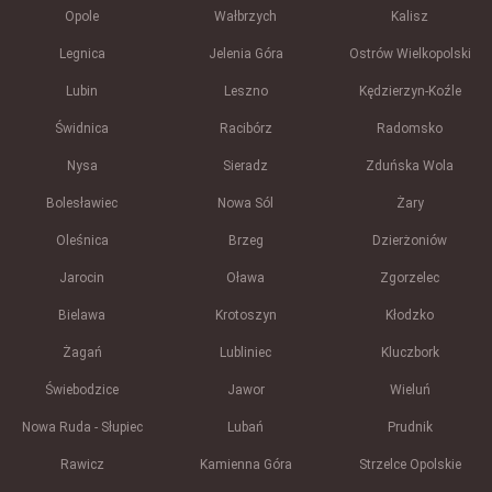
Opole
Wałbrzych
Kalisz
Legnica
Jelenia Góra
Ostrów Wielkopolski
Lubin
Leszno
Kędzierzyn-Koźle
Świdnica
Racibórz
Radomsko
Nysa
Sieradz
Zduńska Wola
Bolesławiec
Nowa Sól
Żary
Oleśnica
Brzeg
Dzierżoniów
Jarocin
Oława
Zgorzelec
Bielawa
Krotoszyn
Kłodzko
Żagań
Lubliniec
Kluczbork
Świebodzice
Jawor
Wieluń
Nowa Ruda - Słupiec
Lubań
Prudnik
Rawicz
Kamienna Góra
Strzelce Opolskie