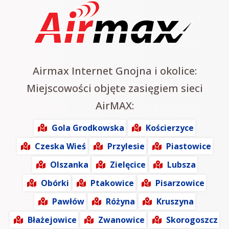
Airmax Internet Gnojna i okolice:
Miejscowości objęte zasięgiem sieci
AirMAX:
Gola Grodkowska
Kościerzyce
Czeska Wieś
Przylesie
Piastowice
Olszanka
Zielęcice
Lubsza
Obórki
Ptakowice
Pisarzowice
Pawłów
Różyna
Kruszyna
Błażejowice
Zwanowice
Skorogoszcz