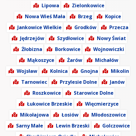
Lipowa
Zielonkowice
Nowa Wieś Mała
Brzeg
Kopice
Jankowice Wielkie
Grodków
Przecza
Jędrzejów
Szydłowice
Nowy Świat
Żłobizna
Borkowice
Wojnowiczki
Mąkoszyce
Żarów
Michałów
Wojsław
Kolnica
Gnojna
Mikolin
Tarnowiec
Przylesie Dolne
Janów
Roszkowice
Starowice Dolne
Łukowice Brzeskie
Więcmierzyce
Mikołajowa
Łosiów
Młodoszowice
Sarny Małe
Lewin Brzeski
Golczowice