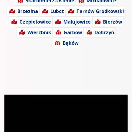
Skarbimierz-Osiedle
Michałowice
Brzezina
Lubcz
Tarnów Grodkowski
Czepielowice
Małujowice
Bierzów
Wierzbnik
Garbów
Dobrzyń
Bąków