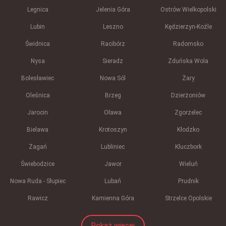
Legnica
Jelenia Góra
Ostrów Wielkopolski
Lubin
Leszno
Kędzierzyn-Koźle
Świdnica
Racibórz
Radomsko
Nysa
Sieradz
Zduńska Wola
Bolesławiec
Nowa Sól
Żary
Oleśnica
Brzeg
Dzierżoniów
Jarocin
Oława
Zgorzelec
Bielawa
Krotoszyn
Kłodzko
Żagań
Lubliniec
Kluczbork
Świebodzice
Jawor
Wieluń
Nowa Ruda - Słupiec
Lubań
Prudnik
Rawicz
Kamienna Góra
Strzelce Opolskie
Pokaż więcej