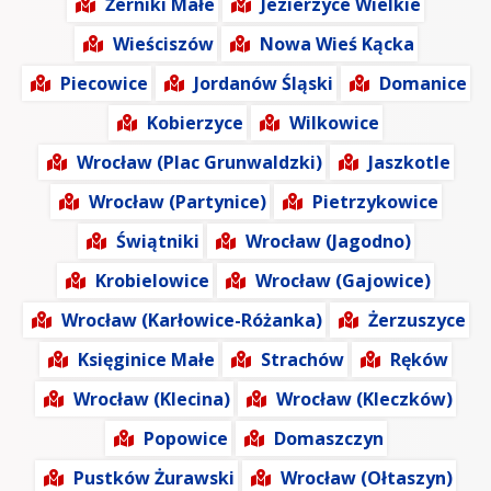
Żerniki Małe
Jezierzyce Wielkie
Wieściszów
Nowa Wieś Kącka
Piecowice
Jordanów Śląski
Domanice
Kobierzyce
Wilkowice
Wrocław (Plac Grunwaldzki)
Jaszkotle
Wrocław (Partynice)
Pietrzykowice
Świątniki
Wrocław (Jagodno)
Krobielowice
Wrocław (Gajowice)
Wrocław (Karłowice-Różanka)
Żerzuszyce
Księginice Małe
Strachów
Ręków
Wrocław (Klecina)
Wrocław (Kleczków)
Popowice
Domaszczyn
Pustków Żurawski
Wrocław (Ołtaszyn)