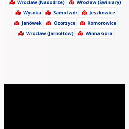
Wrocław (Nadodrze)
Wrocław (Świniary)
Wysoka
Samotwór
Jeszkowice
Janówek
Ozorzyce
Komorowice
Wrocław (Jarnołtów)
Winna Góra