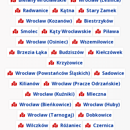
Bielany Wrocławskie
Wrocław (Leśnica)
Radwanice
Kątna
Stary Zamek
Wrocław (Kozanów)
Biestrzyków
Smolec
Kąty Wrocławskie
Piława
Wrocław (Osiniec)
Wszemiłowice
Brzezia Łąka
Budziszów
Kiełczówek
Krzyżowice
Wrocław (Powstańców Śląskich)
Sadowice
Kilianów
Wrocław (Pracze Odrzańskie)
Wrocław (Kuźniki)
Mleczna
Wrocław (Bieńkowice)
Wrocław (Huby)
Wrocław (Tarnogaj)
Dobkowice
Wilczków
Różaniec
Czernica