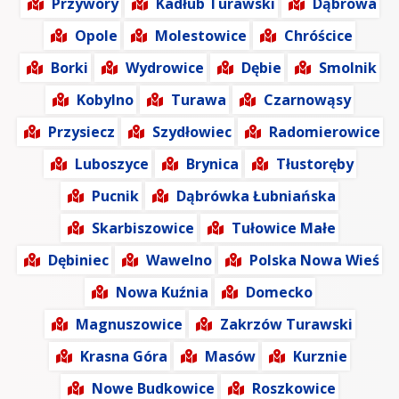
Przywory
Kadłub Turawski
Dąbrowa
Opole
Molestowice
Chróścice
Borki
Wydrowice
Dębie
Smolnik
Kobylno
Turawa
Czarnowąsy
Przysiecz
Szydłowiec
Radomierowice
Luboszyce
Brynica
Tłustoręby
Pucnik
Dąbrówka Łubniańska
Skarbiszowice
Tułowice Małe
Dębiniec
Wawelno
Polska Nowa Wieś
Nowa Kuźnia
Domecko
Magnuszowice
Zakrzów Turawski
Krasna Góra
Masów
Kurznie
Nowe Budkowice
Roszkowice