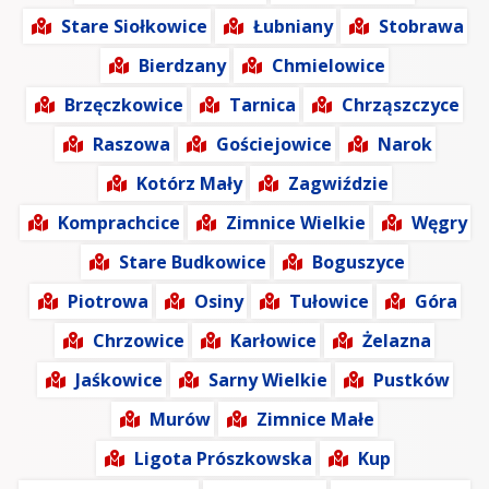
Stare Siołkowice
Łubniany
Stobrawa
Bierdzany
Chmielowice
Brzęczkowice
Tarnica
Chrząszczyce
Raszowa
Gościejowice
Narok
Kotórz Mały
Zagwiździe
Komprachcice
Zimnice Wielkie
Węgry
Stare Budkowice
Boguszyce
Piotrowa
Osiny
Tułowice
Góra
Chrzowice
Karłowice
Żelazna
Jaśkowice
Sarny Wielkie
Pustków
Murów
Zimnice Małe
Ligota Prószkowska
Kup