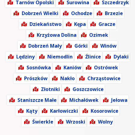
Tarnów Opolski
Surowina
Szczedrzyk
Dobrzeń Wielki
Ochodze
Brzezie
Dziekaństwo
Kępa
Gracze
Krzyżowa Dolina
Ozimek
Dobrzeń Mały
Górki
Winów
Lędziny
Niemodlin
Źlinice
Dylaki
Sosnówka
Kaniów
Ostrówek
Prószków
Nakło
Chrząstowice
Złotniki
Goszczowice
Staniszcze Małe
Michałówek
Jełowa
Kąty
Karłowiczki
Kosorowice
Świerkle
Wrzoski
Wolny