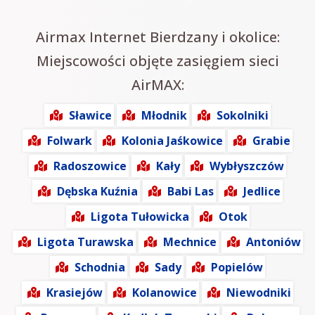
Airmax Internet Bierdzany i okolice:
Miejscowości objęte zasięgiem sieci
AirMAX:
Sławice
Młodnik
Sokolniki
Folwark
Kolonia Jaśkowice
Grabie
Radoszowice
Kały
Wybłyszczów
Dębska Kuźnia
Babi Las
Jedlice
Ligota Tułowicka
Otok
Ligota Turawska
Mechnice
Antoniów
Schodnia
Sady
Popielów
Krasiejów
Kolanowice
Niewodniki