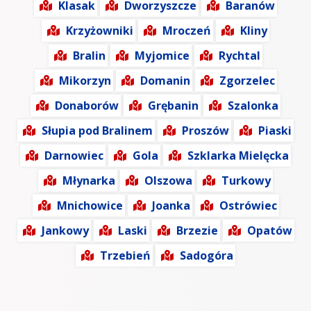
Klasak
Dworzyszcze
Baranów
Krzyżowniki
Mroczeń
Kliny
Bralin
Myjomice
Rychtal
Mikorzyn
Domanin
Zgorzelec
Donaborów
Grębanin
Szalonka
Słupia pod Bralinem
Proszów
Piaski
Darnowiec
Gola
Szklarka Mielęcka
Młynarka
Olszowa
Turkowy
Mnichowice
Joanka
Ostrówiec
Jankowy
Laski
Brzezie
Opatów
Trzebień
Sadogóra