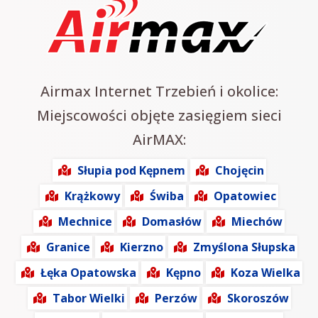
Airmax Internet Trzebień i okolice:
Miejscowości objęte zasięgiem sieci
AirMAX:
Słupia pod Kępnem
Chojęcin
Krążkowy
Świba
Opatowiec
Mechnice
Domasłów
Miechów
Granice
Kierzno
Zmyślona Słupska
Łęka Opatowska
Kępno
Koza Wielka
Tabor Wielki
Perzów
Skoroszów