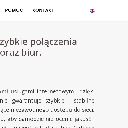
POMOC
KONTAKT
zybkie połączenia
oraz biur.
ymi usługami internetowymi, dzięki
ie gwarantuje szybkie i stabilne
jące niezawodnego dostępu do sieci.
, aby samodzielnie ocenić jakość i
netu najwyższej klasy bez żadnych