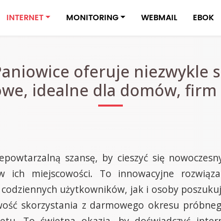
INTERNET
MONITORING
WEBMAIL
EBOK
Paniowice oferuje niezwykle s
we, idealne dla domów, firm 
epowtarzalną szansę, by cieszyć się nowoczesn
 ich miejscowości. To innowacyjne rozwiązan
 codziennych użytkowników, jak i osoby poszuku
iwość skorzystania z darmowego okresu próbnego
tu. To świetna okazja, by doświadczyć inter