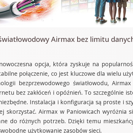
 światłowodowy Airmax bez limitu danych
nowoczesna opcja, która zyskuje na popularności
tabilne połączenie, co jest kluczowe dla wielu uż
hnologii bezprzewodowego światłowodu, Airmax
rnetu bez zakłóceń i opóźnień. To szczególnie ist
niezbędne. Instalacja i konfiguracja są proste i 
iej skorzystać. Airmax w Paniowicach wyróżnia s
wane do różnych potrzeb. Dzięki temu mieszkańcy
a swobodne użytkowanie zasobów sieci.