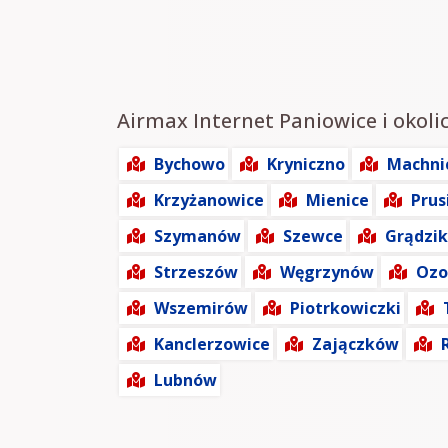
Airmax Internet Paniowice i okolic
Bychowo
Kryniczno
Machni
Krzyżanowice
Mienice
Prus
Szymanów
Szewce
Grądzik
Strzeszów
Węgrzynów
Ozo
Wszemirów
Piotrkowiczki
Kanclerzowice
Zajączków
Lubnów