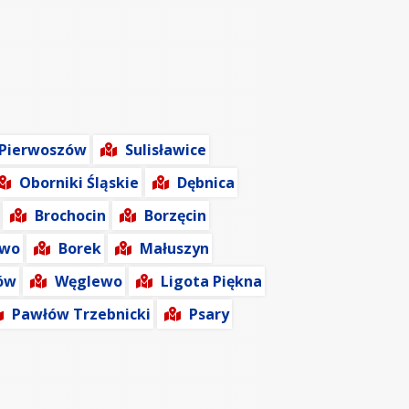
Pierwoszów
Sulisławice
Oborniki Śląskie
Dębnica
Brochocin
Borzęcin
owo
Borek
Małuszyn
ów
Węglewo
Ligota Piękna
Pawłów Trzebnicki
Psary