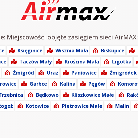
e: Miejscowości objęte zasięgiem sieci AirMAX:
ce
Księginice
Wisznia Mała
Biskupice
ice
Taczów Mały
Krościna Mała
Ligotka
Żmigród
Uraz
Paniowice
Żmigródek
rowice
Garbce
Kalina
Pęgów
Komor
Trzebnica
Będkowo
Kliszkowice Małe
Rak
Rogoż
Kotowice
Pietrowice Małe
Malin