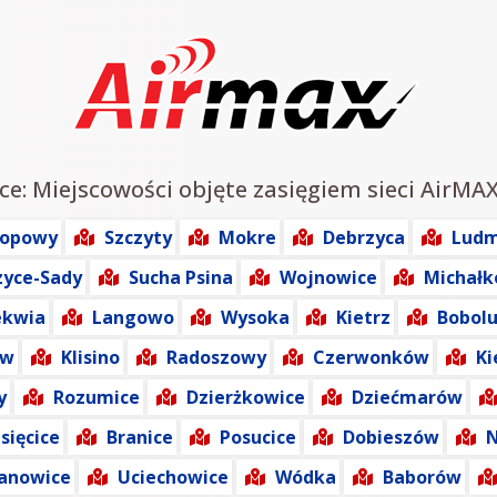
ce: Miejscowości objęte zasięgiem sieci AirMAX
opowy
Szczyty
Mokre
Debrzyca
Ludm
zyce-Sady
Sucha Psina
Wojnowice
Michałk
ekwia
Langowo
Wysoka
Kietrz
Bobolu
ów
Klisino
Radoszowy
Czerwonków
Ki
y
Rozumice
Dzierżkowice
Dziećmarów
isięcice
Branice
Posucice
Dobieszów
N
anowice
Uciechowice
Wódka
Baborów