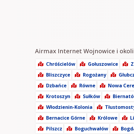
Airmax Internet Wojnowice i okoli
Chróścielów
Gołuszowice
Z
Bliszczyce
Rogożany
Głubc
Dzbańce
Równe
Nowa Cer
Krotoszyn
Sułków
Biernat
Włodzienin-Kolonia
Tłustomost
Bernacice Górne
Królowe
L
Pilszcz
Boguchwałów
Bogd