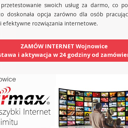
rzetestowanie swoich usług za darmo, co poz
o doskonała opcja zarówno dla osób pracujący
e i efektywne rozwiązania internetowe.
ZAMÓW INTERNET Wojnowice
tawa i aktywacja w 24 godziny od zamówie