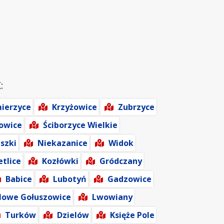
:
ierzyce
Krzyżowice
Zubrzyce
owice
Ściborzyce Wielkie
szki
Niekazanice
Widok
etlice
Kozłówki
Gródczany
Babice
Lubotyń
Gadzowice
owe Gołuszowice
Lwowiany
Turków
Dzielów
Księże Pole