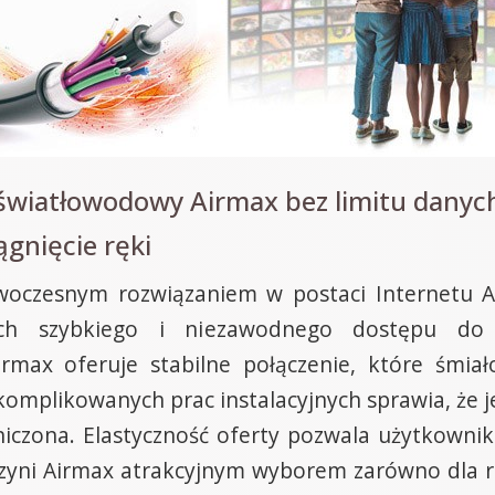
t światłowodowy Airmax bez limitu dany
ągnięcie ręki
oczesnym rozwiązaniem w postaci Internetu Air
ch szybkiego i niezawodnego dostępu do si
max oferuje stabilne połączenie, które śmiało
omplikowanych prac instalacyjnych sprawia, że jes
raniczona. Elastyczność oferty pozwala użytkown
czyni Airmax atrakcyjnym wyborem zarówno dla ro