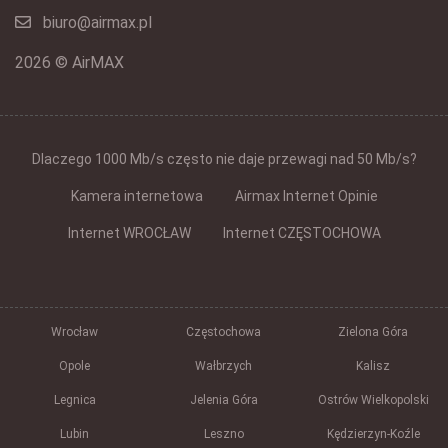
biuro@airmax.pl
2026 © AirMAX
Dlaczego 1000 Mb/s często nie daje przewagi nad 50 Mb/s?
Kamera internetowa
Airmax Internet Opinie
Internet WROCŁAW
Internet CZĘSTOCHOWA
Wrocław
Częstochowa
Zielona Góra
Opole
Wałbrzych
Kalisz
Legnica
Jelenia Góra
Ostrów Wielkopolski
Lubin
Leszno
Kędzierzyn-Koźle