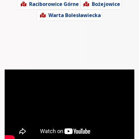
Raciborowice Górne
Bożejowice
Warta Bolesławiecka