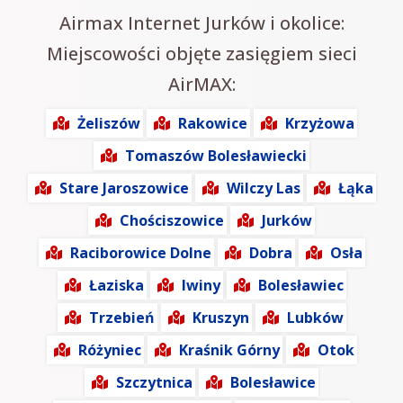
Airmax Internet Jurków i okolice:
Miejscowości objęte zasięgiem sieci
AirMAX:
Żeliszów
Rakowice
Krzyżowa
Tomaszów Bolesławiecki
Stare Jaroszowice
Wilczy Las
Łąka
Chościszowice
Jurków
Raciborowice Dolne
Dobra
Osła
Łaziska
Iwiny
Bolesławiec
Trzebień
Kruszyn
Lubków
Różyniec
Kraśnik Górny
Otok
Szczytnica
Bolesławice