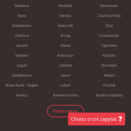
Świdnica
Racibórz
Radomsko
Nysa
Sieradz
Zduńska Wola
Bolesławiec
Nowa Sól
Żary
Oleśnica
Brzeg
Dzierżoniów
Jarocin
Oława
Zgorzelec
Bielawa
Krotoszyn
Kłodzko
Żagań
Lubliniec
Kluczbork
Świebodzice
Jawor
Wieluń
Nowa Ruda - Słupiec
Lubań
Prudnik
Rawicz
Kamienna Góra
Strzelce Opolskie
Pokaż więcej
Chcesz o coś zapytać