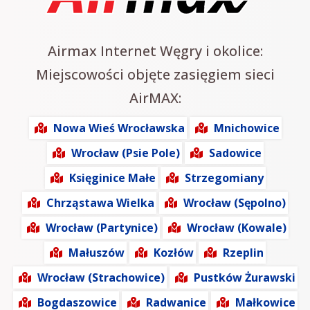
Airmax Internet Węgry i okolice:
Miejscowości objęte zasięgiem sieci
AirMAX:
Nowa Wieś Wrocławska
Mnichowice
Wrocław (Psie Pole)
Sadowice
Księginice Małe
Strzegomiany
Chrząstawa Wielka
Wrocław (Sępolno)
Wrocław (Partynice)
Wrocław (Kowale)
Małuszów
Kozłów
Rzeplin
Wrocław (Strachowice)
Pustków Żurawski
Bogdaszowice
Radwanice
Małkowice