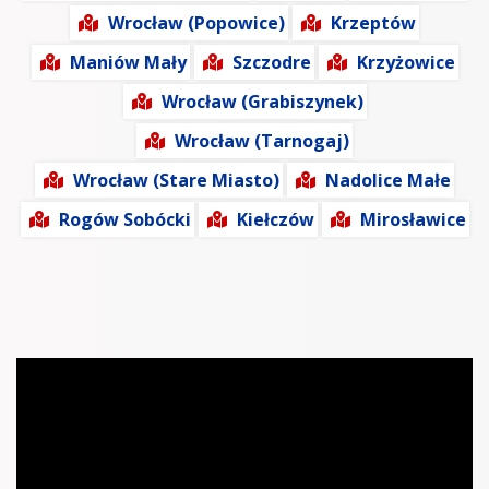
Wrocław (Popowice)
Krzeptów
Maniów Mały
Szczodre
Krzyżowice
Wrocław (Grabiszynek)
Wrocław (Tarnogaj)
Wrocław (Stare Miasto)
Nadolice Małe
Rogów Sobócki
Kiełczów
Mirosławice