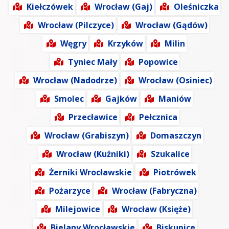
Kiełczówek
Wrocław (Gaj)
Oleśniczka
Wrocław (Pilczyce)
Wrocław (Gądów)
Węgry
Krzyków
Milin
Tyniec Mały
Popowice
Wrocław (Nadodrze)
Wrocław (Osiniec)
Smolec
Gajków
Maniów
Przecławice
Pełcznica
Wrocław (Grabiszyn)
Domaszczyn
Wrocław (Kuźniki)
Szukalice
Żerniki Wrocławskie
Piotrówek
Pożarzyce
Wrocław (Fabryczna)
Milejowice
Wrocław (Księże)
Bielany Wrocławskie
Biskupice