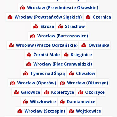
Wrocław (Przedmieście Oławskie)
Wrocław (Powstańców Śląskich)
Czernica
Stróża
Strachów
Wrocław (Bartoszowice)
Wrocław (Pracze Odrzańskie)
Owsianka
Żerniki Małe
Księginice
Wrocław (Plac Grunwaldzki)
Tyniec nad Ślęzą
Chwałów
Wrocław (Oporów)
Wrocław (Ołtaszyn)
Galowice
Kobierzyce
Ozorzyce
Wilczkowice
Damianowice
Wrocław (Szczepin)
Wojtkowice