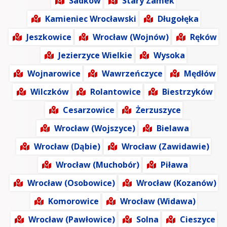
Sadków
Stary Zamek
Kamieniec Wrocławski
Długołęka
Jeszkowice
Wrocław (Wojnów)
Ręków
Jezierzyce Wielkie
Wysoka
Wojnarowice
Wawrzeńczyce
Mędłów
Wilczków
Rolantowice
Biestrzyków
Cesarzowice
Żerzuszyce
Wrocław (Wojszyce)
Bielawa
Wrocław (Dąbie)
Wrocław (Zawidawie)
Wrocław (Muchobór)
Piława
Wrocław (Osobowice)
Wrocław (Kozanów)
Komorowice
Wrocław (Widawa)
Wrocław (Pawłowice)
Solna
Cieszyce