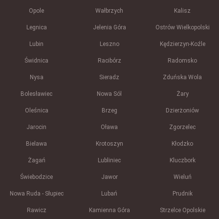
Opole
Wałbrzych
Kalisz
Legnica
Jelenia Góra
Ostrów Wielkopolski
Lubin
Leszno
Kędzierzyn-Koźle
Świdnica
Racibórz
Radomsko
Nysa
Sieradz
Zduńska Wola
Bolesławiec
Nowa Sól
Żary
Oleśnica
Brzeg
Dzierżoniów
Jarocin
Oława
Zgorzelec
Bielawa
Krotoszyn
Kłodzko
Żagań
Lubliniec
Kluczbork
Świebodzice
Jawor
Wieluń
Nowa Ruda - Słupiec
Lubań
Prudnik
Rawicz
Kamienna Góra
Strzelce Opolskie