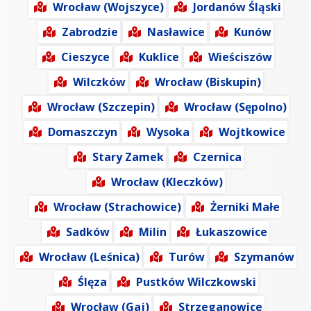
Wrocław (Wojszyce)
Jordanów Śląski
Zabrodzie
Nasławice
Kunów
Cieszyce
Kuklice
Wieściszów
Wilczków
Wrocław (Biskupin)
Wrocław (Szczepin)
Wrocław (Sępolno)
Domaszczyn
Wysoka
Wojtkowice
Stary Zamek
Czernica
Wrocław (Kleczków)
Wrocław (Strachowice)
Żerniki Małe
Sadków
Milin
Łukaszowice
Wrocław (Leśnica)
Turów
Szymanów
Ślęza
Pustków Wilczkowski
Wrocław (Gaj)
Strzeganowice