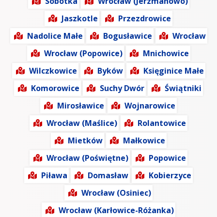
Sobótka
Wrocław (Jerzmanowo)
Jaszkotle
Przezdrowice
Nadolice Małe
Bogusławice
Wrocław
Wrocław (Popowice)
Mnichowice
Wilczkowice
Byków
Księginice Małe
Komorowice
Suchy Dwór
Świątniki
Mirosławice
Wojnarowice
Wrocław (Maślice)
Rolantowice
Mietków
Małkowice
Wrocław (Poświętne)
Popowice
Piława
Domasław
Kobierzyce
Wrocław (Osiniec)
Wrocław (Karłowice-Różanka)