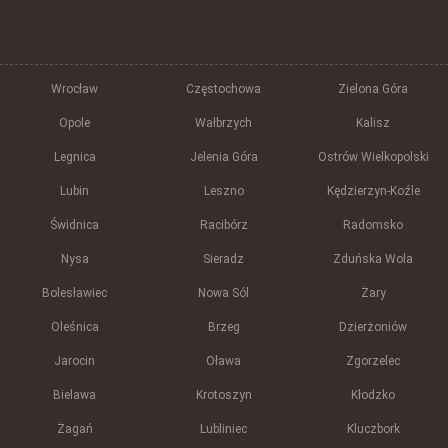
Wrocław
Częstochowa
Zielona Góra
Opole
Wałbrzych
Kalisz
Legnica
Jelenia Góra
Ostrów Wielkopolski
Lubin
Leszno
Kędzierzyn-Koźle
Świdnica
Racibórz
Radomsko
Nysa
Sieradz
Zduńska Wola
Bolesławiec
Nowa Sól
Żary
Oleśnica
Brzeg
Dzierżoniów
Jarocin
Oława
Zgorzelec
Bielawa
Krotoszyn
Kłodzko
Żagań
Lubliniec
Kluczbork