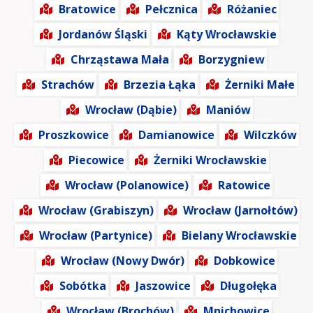
Bratowice
Pełcznica
Różaniec
Jordanów Śląski
Kąty Wrocławskie
Chrząstawa Mała
Borzygniew
Strachów
Brzezia Łąka
Żerniki Małe
Wrocław (Dąbie)
Maniów
Proszkowice
Damianowice
Wilczków
Piecowice
Żerniki Wrocławskie
Wrocław (Polanowice)
Ratowice
Wrocław (Grabiszyn)
Wrocław (Jarnołtów)
Wrocław (Partynice)
Bielany Wrocławskie
Wrocław (Nowy Dwór)
Dobkowice
Sobótka
Jaszowice
Długołęka
Wrocław (Brochów)
Mnichowice