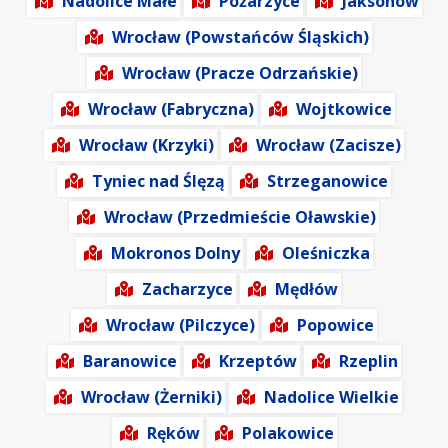
Nadolice Małe
Pożarzyce
Jaksonów
Wrocław (Powstańców Śląskich)
Wrocław (Pracze Odrzańskie)
Wrocław (Fabryczna)
Wojtkowice
Wrocław (Krzyki)
Wrocław (Zacisze)
Tyniec nad Ślęzą
Strzeganowice
Wrocław (Przedmieście Oławskie)
Mokronos Dolny
Oleśniczka
Zacharzyce
Mędłów
Wrocław (Pilczyce)
Popowice
Baranowice
Krzeptów
Rzeplin
Wrocław (Żerniki)
Nadolice Wielkie
Ręków
Polakowice