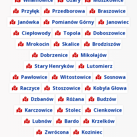
Wilamowice
Ożary
Muszkowice
Przyłęk
Przedborowa
Braszowice
Janówka
Pomianów Górny
Janowiec
Ciepłowody
Topola
Doboszowice
Mrokocin
Skalice
Brodziszów
Dobrzenice
Mikołajów
Stary Henryków
Lutomierz
Pawłowice
Witostowice
Sosnowa
Raczyce
Stoszowice
Kobyla Głowa
Dzbanów
Różana
Budzów
Karczowice
Stolec
Cienkowice
Lubnów
Bardo
Krzelków
Zwrócona
Koziniec