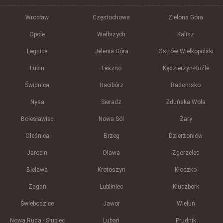
Wrocław
Częstochowa
Zielona Góra
Opole
Wałbrzych
Kalisz
Legnica
Jelenia Góra
Ostrów Wielkopolski
Lubin
Leszno
Kędzierzyn-Koźle
Świdnica
Racibórz
Radomsko
Nysa
Sieradz
Zduńska Wola
Bolesławiec
Nowa Sól
Żary
Oleśnica
Brzeg
Dzierżoniów
Jarocin
Oława
Zgorzelec
Bielawa
Krotoszyn
Kłodzko
Żagań
Lubliniec
Kluczbork
Świebodzice
Jawor
Wieluń
Nowa Ruda - Słupiec
Lubań
Prudnik