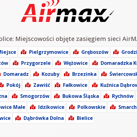
lice: Miejscowości objęte zasięgiem sieci AirM
iejsce
Pielgrzymowice
Gręboszów
Grodz
zów
Przygorzele
Wężowice
Domaradzka K
Domaradz
Kozuby
Brzezinka
Świercows
Pokój
Zawiść
Fałkowice
Kuźnica Dąbro
zna
Smogorzów
Bukowa Śląska
Rychnów
wice Małe
Idzikowice
Polkowskie
Smarch
wice
Dąbrówka Dolna
Bielice