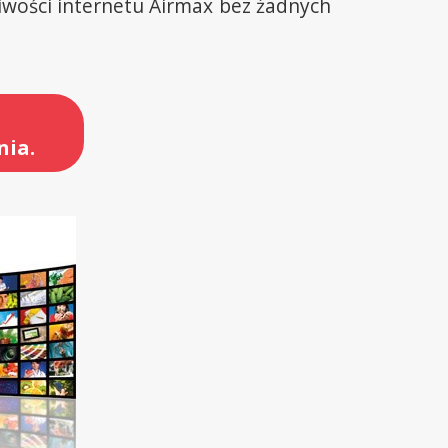
wości internetu Airmax bez żadnych
nia.