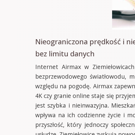
Nieograniczona prędkość i ni
bez limitu danych
Internet Airmax w Ziemiełowicach
bezprzewodowego światłowodu, mi
względu na pogodę. Airmax zapewnia
4K czy granie online staje się przyj
jest szybka i nieinwazyjna. Mieszk
wpływa na ich codzienne życie i mo
przyszłość, który jednoczy społecz
usłudze, Ziemiełowice zyskują nowo