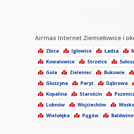
Airmax Internet Ziemiełowice i oko
Zbica
Igłowice
Ładza
M
Kowalowice
Strzelce
Sułos
Gola
Zieleniec
Bukowie
Głuszyna
Paryż
Dąbrowa
Kopalina
Starościn
Pszenic
Lubnów
Wojciechów
Wosko
Wielołęka
Pągów
Baldwino