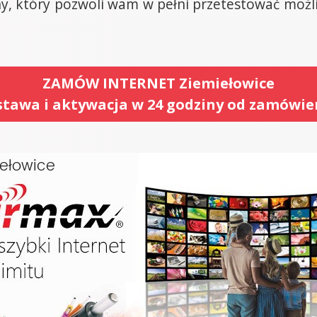
 który pozwoli wam w pełni przetestować możli
ZAMÓW INTERNET Ziemiełowice
tawa i aktywacja w 24 godziny od zamówie