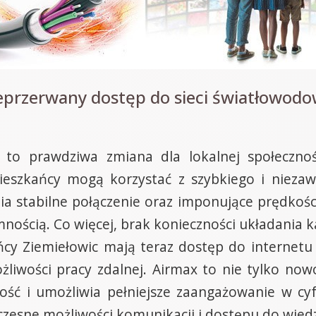
eprzerwany dostęp do sieci światłowod
 to prawdziwa zmiana dla lokalnej społecznośc
eszkańcy mogą korzystać z szybkiego i niezaw
 stabilne połączenie oraz imponujące prędkości
emnością. Co więcej, brak konieczności układania 
ańcy Ziemiełowic mają teraz dostęp do internetu 
żliwości pracy zdalnej. Airmax to nie tylko now
ność i umożliwia pełniejsze zaangażowanie w cyf
czesne możliwości komunikacji i dostępu do wied