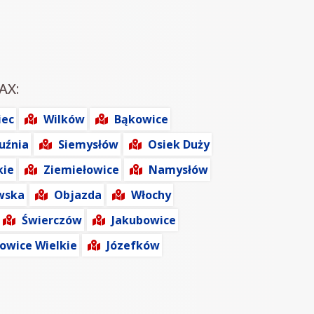
AX:
iec
Wilków
Bąkowice
uźnia
Siemysłów
Osiek Duży
kie
Ziemiełowice
Namysłów
wska
Objazda
Włochy
Świerczów
Jakubowice
owice Wielkie
Józefków