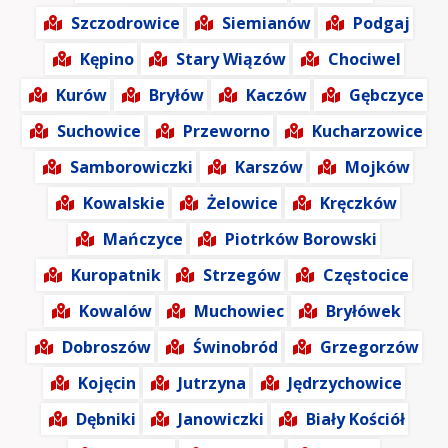
Szczodrowice
Siemianów
Podgaj
Kępino
Stary Wiązów
Chociwel
Kurów
Bryłów
Kaczów
Gębczyce
Suchowice
Przeworno
Kucharzowice
Samborowiczki
Karszów
Mojków
Kowalskie
Żelowice
Kręczków
Mańczyce
Piotrków Borowski
Kuropatnik
Strzegów
Częstocice
Kowalów
Muchowiec
Bryłówek
Dobroszów
Świnobród
Grzegorzów
Kojęcin
Jutrzyna
Jędrzychowice
Dębniki
Janowiczki
Biały Kościół