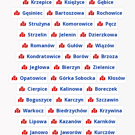
Krzepice
Księżyce
Gębice
Gęsiniec
Bartoszowa
Rochowice
Strużyna
Komorowice
Pęcz
Strzelin
Jelenin
Dzierzkowa
Romanów
Gułów
Wiązów
Kondratowice
Borów
Brzoza
Jegłowa
Bierzyn
Zielenice
Opatowice
Górka Sobocka
Kłosów
Cierpice
Kalinowa
Boreczek
Boguszyce
Karczyn
Szczawin
Warkocz
Biedrzychów
Krzywina
Lipowa
Kazanów
Karnków
Janowo
Jaworów
Kurczów