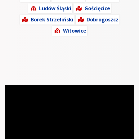
Ludów Śląski
Gościęcice
Borek Strzeliński
Dobrogoszcz
Witowice