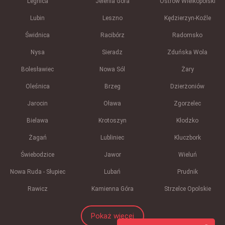
Legnica
Jelenia Góra
Ostrów Wielkopolski
Lubin
Leszno
Kędzierzyn-Koźle
Świdnica
Racibórz
Radomsko
Nysa
Sieradz
Zduńska Wola
Bolesławiec
Nowa Sól
Żary
Oleśnica
Brzeg
Dzierżoniów
Jarocin
Oława
Zgorzelec
Bielawa
Krotoszyn
Kłodzko
Żagań
Lubliniec
Kluczbork
Świebodzice
Jawor
Wieluń
Nowa Ruda - Słupiec
Lubań
Prudnik
Rawicz
Kamienna Góra
Strzelce Opolskie
Pokaż więcej