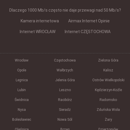
Dlaczego 1000 Mb/s często nie daje przewagi nad 50 Mb/s?
Kamera internetowa
Airmax Internet Opinie
Internet WROCŁAW
Internet CZĘSTOCHOWA
Wrocław
Częstochowa
Zielona Góra
Opole
Wałbrzych
Kalisz
Legnica
Jelenia Góra
Ostrów Wielkopolski
Lubin
Leszno
Kędzierzyn-Koźle
Świdnica
Racibórz
Radomsko
Nysa
Sieradz
Zduńska Wola
Bolesławiec
Nowa Sól
Żary
Oleśnica
Brzeg
Dzierżoniów