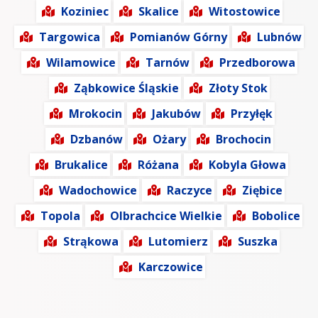
Koziniec
Skalice
Witostowice
Targowica
Pomianów Górny
Lubnów
Wilamowice
Tarnów
Przedborowa
Ząbkowice Śląskie
Złoty Stok
Mrokocin
Jakubów
Przyłęk
Dzbanów
Ożary
Brochocin
Brukalice
Różana
Kobyla Głowa
Wadochowice
Raczyce
Ziębice
Topola
Olbrachcice Wielkie
Bobolice
Strąkowa
Lutomierz
Suszka
Karczowice