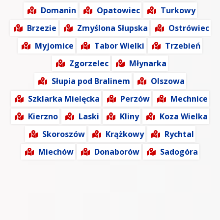
Domanin
Opatowiec
Turkowy
Brzezie
Zmyślona Słupska
Ostrówiec
Myjomice
Tabor Wielki
Trzebień
Zgorzelec
Młynarka
Słupia pod Bralinem
Olszowa
Szklarka Mielęcka
Perzów
Mechnice
Kierzno
Laski
Kliny
Koza Wielka
Skoroszów
Krążkowy
Rychtal
Miechów
Donaborów
Sadogóra