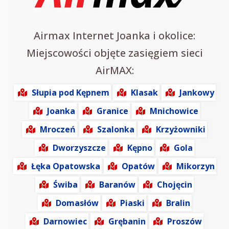
Airmax Internet Joanka i okolice:
Miejscowości objęte zasięgiem sieci
AirMAX:
Słupia pod Kępnem
Klasak
Jankowy
Joanka
Granice
Mnichowice
Mroczeń
Szalonka
Krzyżowniki
Dworzyszcze
Kępno
Gola
Łęka Opatowska
Opatów
Mikorzyn
Świba
Baranów
Chojęcin
Domasłów
Piaski
Bralin
Darnowiec
Grębanin
Proszów