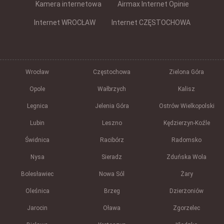
Kamera internetowa
Airmax Internet Opinie
Internet WROCŁAW
Internet CZĘSTOCHOWA
Wrocław
Częstochowa
Zielona Góra
Opole
Wałbrzych
Kalisz
Legnica
Jelenia Góra
Ostrów Wielkopolski
Lubin
Leszno
Kędzierzyn-Koźle
Świdnica
Racibórz
Radomsko
Nysa
Sieradz
Zduńska Wola
Bolesławiec
Nowa Sól
Żary
Oleśnica
Brzeg
Dzierżoniów
Jarocin
Oława
Zgorzelec