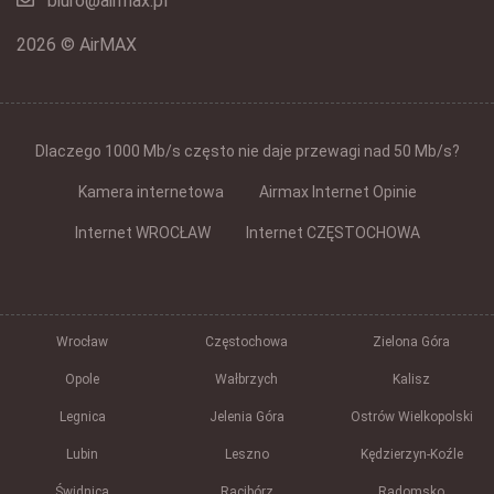
biuro@airmax.pl
2026 © AirMAX
Dlaczego 1000 Mb/s często nie daje przewagi nad 50 Mb/s?
Kamera internetowa
Airmax Internet Opinie
Internet WROCŁAW
Internet CZĘSTOCHOWA
Wrocław
Częstochowa
Zielona Góra
Opole
Wałbrzych
Kalisz
Legnica
Jelenia Góra
Ostrów Wielkopolski
Lubin
Leszno
Kędzierzyn-Koźle
Świdnica
Racibórz
Radomsko