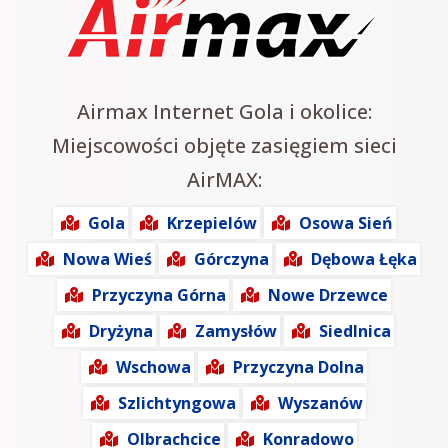
Airmax Internet Gola i okolice:
Miejscowości objęte zasięgiem sieci
AirMAX:
Gola
Krzepielów
Osowa Sień
Nowa Wieś
Górczyna
Dębowa Łęka
Przyczyna Górna
Nowe Drzewce
Dryżyna
Zamysłów
Siedlnica
Wschowa
Przyczyna Dolna
Szlichtyngowa
Wyszanów
Olbrachcice
Konradowo