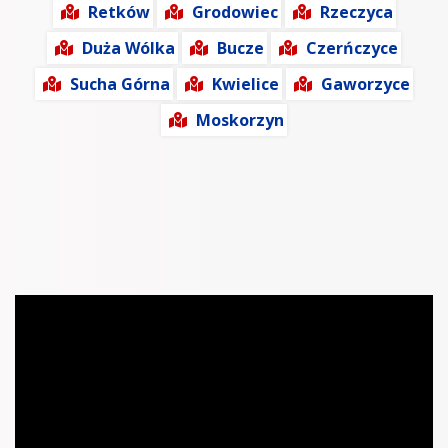
Retków
Grodowiec
Rzeczyca
Duża Wólka
Bucze
Czerńczyce
Sucha Górna
Kwielice
Gaworzyce
Moskorzyn