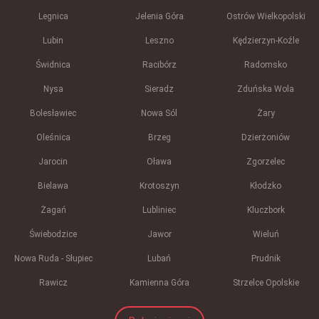
Legnica
Jelenia Góra
Ostrów Wielkopolski
Lubin
Leszno
Kędzierzyn-Koźle
Świdnica
Racibórz
Radomsko
Nysa
Sieradz
Zduńska Wola
Bolesławiec
Nowa Sól
Żary
Oleśnica
Brzeg
Dzierżoniów
Jarocin
Oława
Zgorzelec
Bielawa
Krotoszyn
Kłodzko
Żagań
Lubliniec
Kluczbork
Świebodzice
Jawor
Wieluń
Nowa Ruda - Słupiec
Lubań
Prudnik
Rawicz
Kamienna Góra
Strzelce Opolskie