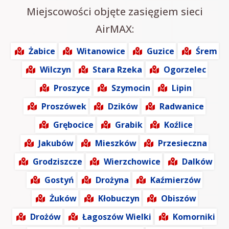
Miejscowości objęte zasięgiem sieci
AirMAX:
Żabice
Witanowice
Guzice
Śrem
Wilczyn
Stara Rzeka
Ogorzelec
Proszyce
Szymocin
Lipin
Proszówek
Dzików
Radwanice
Grębocice
Grabik
Koźlice
Jakubów
Mieszków
Przesieczna
Grodziszcze
Wierzchowice
Dalków
Gostyń
Drożyna
Kaźmierzów
Żuków
Kłobuczyn
Obiszów
Drożów
Łagoszów Wielki
Komorniki